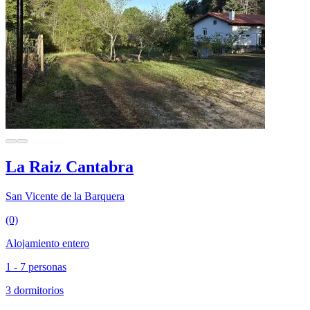
La Raiz Cantabra
San Vicente de la Barquera
(0)
Alojamiento entero
1 - 7 personas
3 dormitorios