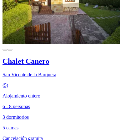
Chalet Canero
San Vicente de la Barquera
(5)
Alojamiento entero
6 - 8 personas
3 dormitorios
5 camas
Cancelación gratuita