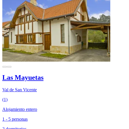
Las Mayuetas
Val de San Vicente
(1)
Alojamiento entero
1 - 5 personas
2 dormitorios