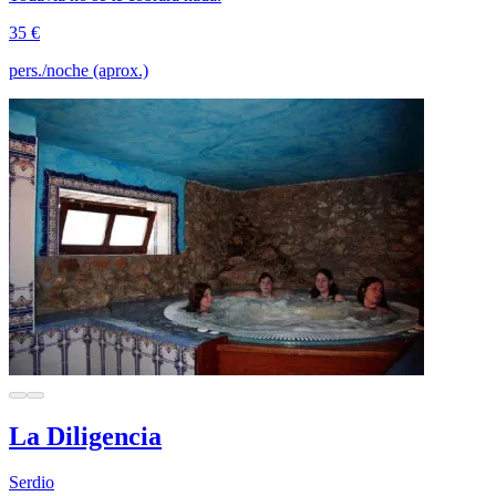
35 €
pers./noche (aprox.)
La Diligencia
Serdio