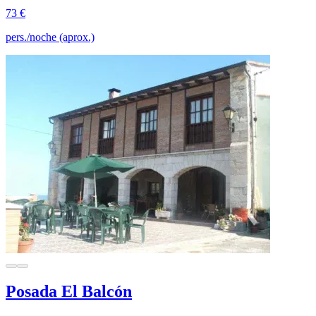
73 €
pers./noche (aprox.)
Posada El Balcón