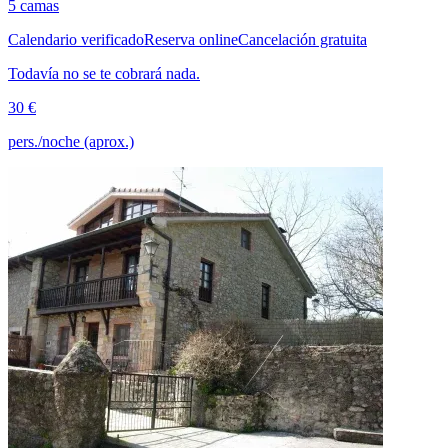
5 camas
Calendario verificado
Reserva online
Cancelación gratuita
Todavía no se te cobrará nada.
30 €
pers./noche (aprox.)