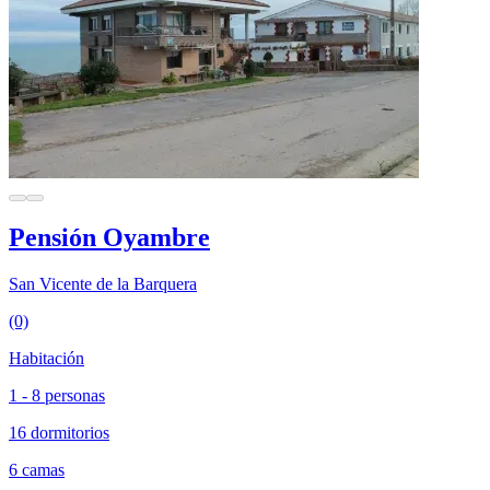
Pensión Oyambre
San Vicente de la Barquera
(0)
Habitación
1 - 8 personas
16 dormitorios
6 camas