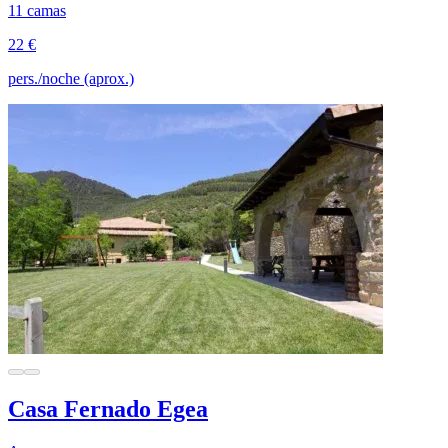
11 camas
22 €
pers./noche (aprox.)
Casa Fernado Egea