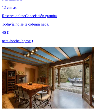
12 camas
Reserva online
Cancelación gratuita
Todavía no se te cobrará nada.
40 €
pers./noche (aprox.)