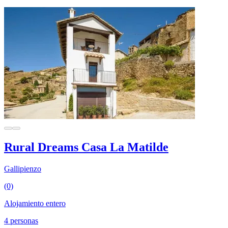
Rural Dreams Casa La Matilde
Gallipienzo
(0)
Alojamiento entero
4 personas