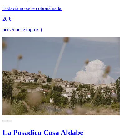
Todavía no se te cobrará nada.
20 €
pers./noche (aprox.)
La Posadica Casa Aldabe