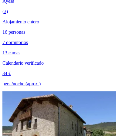
Ayesa
(3)
Alojamiento entero
16 personas
7 dormitorios
13 camas
Calendario verificado
34 €
pers./noche (aprox.)