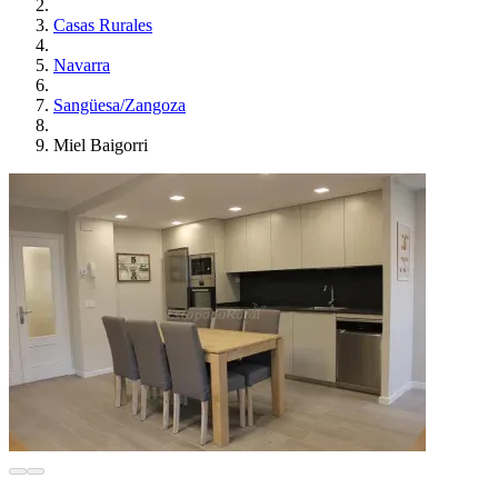
Casas Rurales
Navarra
Sangüesa/Zangoza
Miel Baigorri