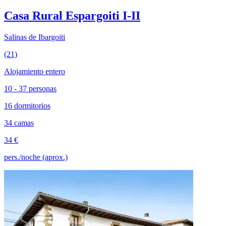
Casa Rural Espargoiti I-II
Salinas de Ibargoiti
(21)
Alojamiento entero
10 - 37 personas
16 dormitorios
34 camas
34 €
pers./noche (aprox.)