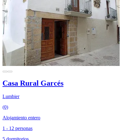
Casa Rural Garcés
Lumbier
(0)
Alojamiento entero
1 - 12 personas
5 dormitorios