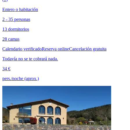
Entero o habitación
2 - 35 personas
13 dormitorios
28 camas
Calendario verificado
Reserva online
Cancelación gratuita
Todavía no se te cobrará nada.
34 €
pers./noche (aprox.)