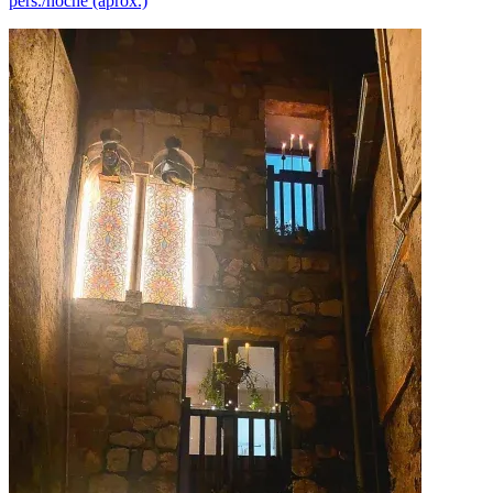
pers./noche (aprox.)