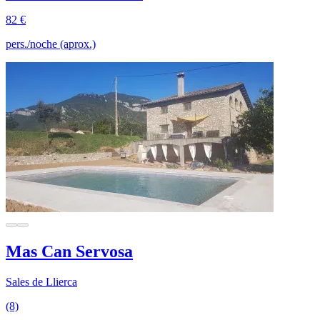
82 €
pers./noche (aprox.)
Mas Can Servosa
Sales de Llierca
(8)