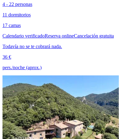
4 - 22 personas
11 dormitorios
17 camas
Calendario verificado
Reserva online
Cancelación gratuita
Todavía no se te cobrará nada.
36 €
pers./noche (aprox.)