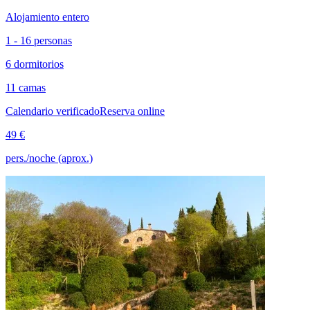
Alojamiento entero
1 - 16 personas
6 dormitorios
11 camas
Calendario verificado
Reserva online
49 €
pers./noche (aprox.)