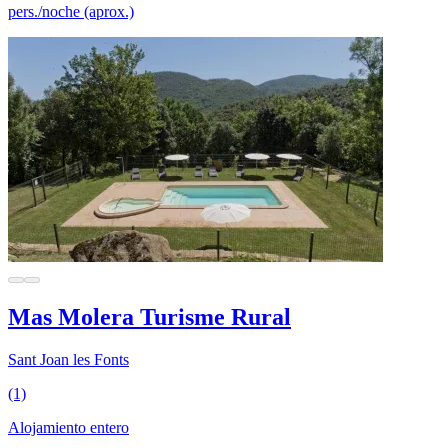
pers./noche (aprox.)
Mas Molera Turisme Rural
Sant Joan les Fonts
(1)
Alojamiento entero