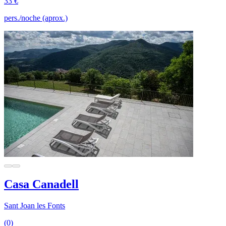
33 €
pers./noche (aprox.)
Casa Canadell
Sant Joan les Fonts
(0)