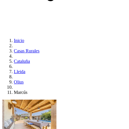
Inicio
Casas Rurales
Cataluña
Lleida
Olius
Marcús