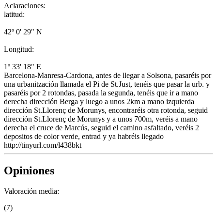
Aclaraciones:
latitud:
42º 0' 29" N
Longitud:
1º 33' 18" E
Barcelona-Manresa-Cardona, antes de llegar a Solsona, pasaréis por
una urbanitzación llamada el Pi de St.Just, tenéis que pasar la urb. y
pasaréis por 2 rotondas, pasada la segunda, tenéis que ir a mano
derecha dirección Berga y luego a unos 2km a mano izquierda
dirección St.Llorenç de Morunys, encontraréis otra rotonda, seguid
dirección St.Llorenç de Morunys y a unos 700m, veréis a mano
derecha el cruce de Marcús, seguid el camino asfaltado, veréis 2
depositos de color verde, entrad y ya habréis llegado
http://tinyurl.com/l438bkt
Opiniones
Valoración media:
(7)