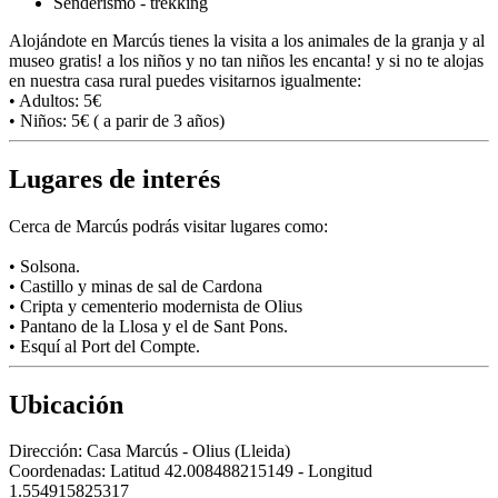
Senderismo - trekking
Alojándote en Marcús tienes la visita a los animales de la granja y al
museo gratis! a los niños y no tan niños les encanta! y si no te alojas
en nuestra casa rural puedes visitarnos igualmente:
• Adultos: 5€
• Niños: 5€ ( a parir de 3 años)
Lugares de interés
Cerca de Marcús podrás visitar lugares como:
• Solsona.
• Castillo y minas de sal de Cardona
• Cripta y cementerio modernista de Olius
• Pantano de la Llosa y el de Sant Pons.
• Esquí al Port del Compte.
Ubicación
Dirección:
Casa Marcús - Olius (Lleida)
Coordenadas:
Latitud 42.008488215149 - Longitud
1.554915825317