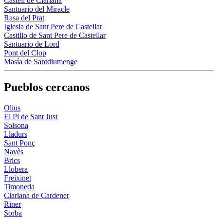
Castell de Clariana
Santuario del Miracle
Rasa del Prat
Iglesia de Sant Pere de Castellar
Castillo de Sant Pere de Castellar
Santuario de Lord
Pont del Clop
Masía de Santdiumenge
Pueblos cercanos
Olius
El Pi de Sant Just
Solsona
Lladurs
Sant Ponç
Navès
Brics
Llobera
Freixinet
Timoneda
Clariana de Cardener
Riner
Sorba