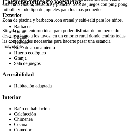
Características y servicios
están la lavadora, secadora y plancha. Sala de juegos con ping-pong,
futbolín y todo tipo de juguetes para los más pequeños.
Exterior
Zona de piscina y barbacoa ,con arenal y salti-salti para los niños.
Barbacoa
Situada en un entorno ideal para poder disfrutar de un merecido
Jardín
descanso junto a los tuyos, en un entorno rural donde tendrás todas
Piscina
las comodidades necesarias para hacerte pasar una estancia
Terraza
inolvidable.
Zona de aparcamiento
Huerto ecológico
Granja
Sala de juegos
Accesibilidad
Habitación adaptada
Interior
Baño en habitación
Calefacción
Chimenea
Cocina
Comedor