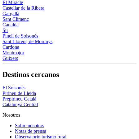
El Miracle
Castellar de la Ribera
Gargallà
Sant Climenç
Canalda
Su
Pinell de Solsonès
Sant Llorenç de Morunys
Cardona
Montmajor
Guixers
Destinos cercanos
El Solsonès
Pirineu de Lleida
Prepirineu Català
Catalunya Central
Nosotros
Sobre nosotros
Notas de prensa
Observatorio turismo rural