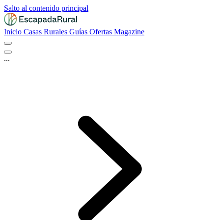
Salto al contenido principal
Inicio
Casas Rurales
Guías
Ofertas
Magazine
...