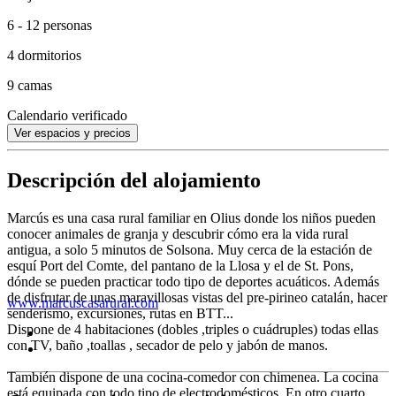
6 - 12 personas
4 dormitorios
9 camas
Calendario verificado
Ver espacios y precios
Descripción del alojamiento
Marcús es una casa rural familiar en Olius donde los niños pueden
conocer animales de granja y descubrir cómo era la vida rural
antigua, a solo 5 minutos de Solsona. Muy cerca de la estación de
esquí Port del Comte, del pantano de la Llosa y el de St. Pons,
dónde se pueden practicar todo tipo de deportes acuáticos. Además
de disfrutar de unas maravillosas vistas del pre-pirineo catalán, hacer
www.marcuscasarural.com
senderismo, excursiones, rutas en BTT...
Dispone de 4 habitaciones (dobles ,triples o cuádruples) todas ellas
con TV, baño ,toallas , secador de pelo y jabón de manos.
También dispone de una cocina-comedor con chimenea. La cocina
está equipada con todo tipo de electrodomésticos. En otro cuarto