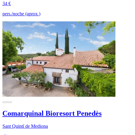
34 €
pers./noche (aprox.)
Comarquinal Bioresort Penedès
Sant Quintí de Mediona