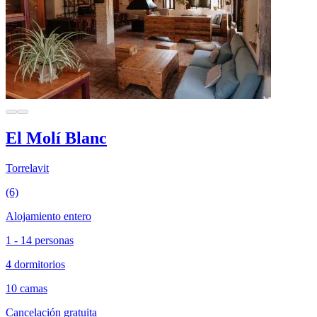
El Molí Blanc
Torrelavit
(6)
Alojamiento entero
1 - 14 personas
4 dormitorios
10 camas
Cancelación gratuita