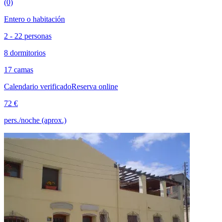
(0)
Entero o habitación
2 - 22 personas
8 dormitorios
17 camas
Calendario verificado
Reserva online
72 €
pers./noche (aprox.)