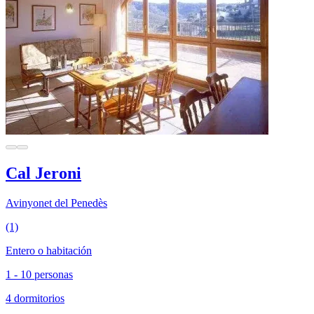
Cal Jeroni
Avinyonet del Penedès
(1)
Entero o habitación
1 - 10 personas
4 dormitorios