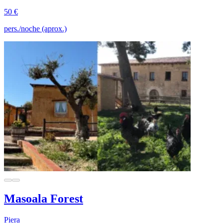
50 €
pers./noche (aprox.)
Masoala Forest
Piera