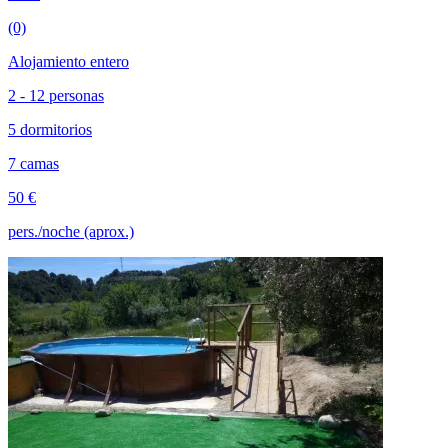
(0)
Alojamiento entero
2 - 12 personas
5 dormitorios
7 camas
50 €
pers./noche (aprox.)