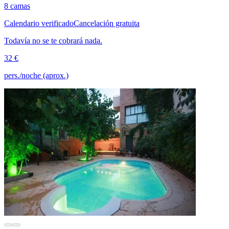
8 camas
Calendario verificado
Cancelación gratuita
Todavía no se te cobrará nada.
32 €
pers./noche (aprox.)