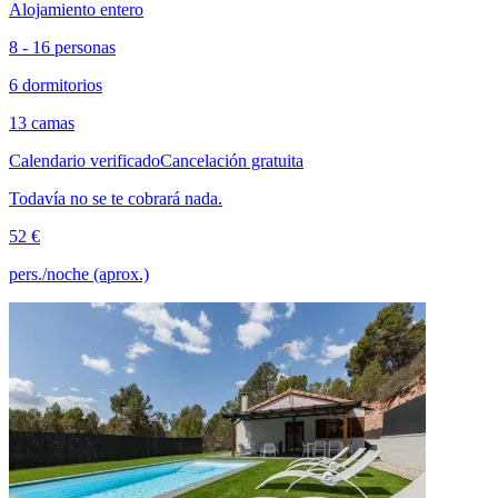
Alojamiento entero
8 - 16 personas
6 dormitorios
13 camas
Calendario verificado
Cancelación gratuita
Todavía no se te cobrará nada.
52 €
pers./noche (aprox.)