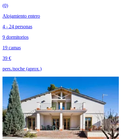
(0)
Alojamiento entero
4 - 24 personas
9 dormitorios
19 camas
39 €
pers./noche (aprox.)