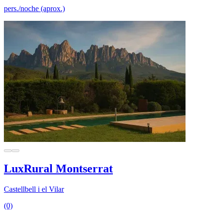
pers./noche (aprox.)
LuxRural Montserrat
Castellbell i el Vilar
(0)