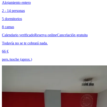
Alojamiento entero
2 - 14 personas
5 dormitorios
8 camas
Calendario verificado
Reserva online
Cancelación gratuita
Todavía no se te cobrará nada.
66 €
pers./noche (aprox.)