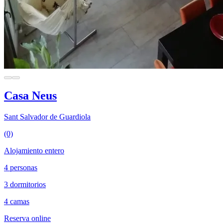
Casa Neus
Sant Salvador de Guardiola
(0)
Alojamiento entero
4 personas
3 dormitorios
4 camas
Reserva online