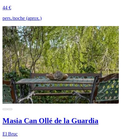
44 €
pers./noche (aprox.)
Masia Can Ollé de la Guardia
El Bruc