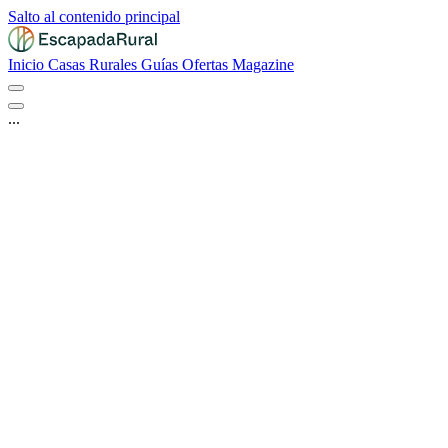
Salto al contenido principal
Inicio
Casas Rurales
Guías
Ofertas
Magazine
...