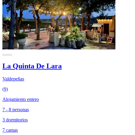
La Quinta De Lara
Valdepeñas
(9)
Alojamiento entero
7 - 8 personas
3 dormitorios
7 camas