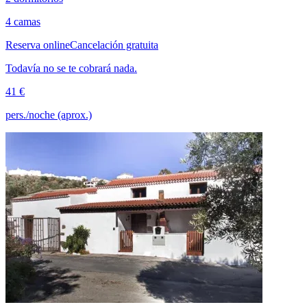
4 camas
Reserva online
Cancelación gratuita
Todavía no se te cobrará nada.
41 €
pers./noche (aprox.)