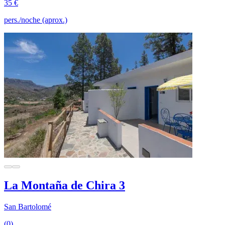
35 €
pers./noche (aprox.)
La Montaña de Chira 3
San Bartolomé
(0)