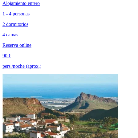
Alojamiento entero
1 - 4 personas
2 dormitorios
4 camas
Reserva online
90 €
pers./noche (aprox.)