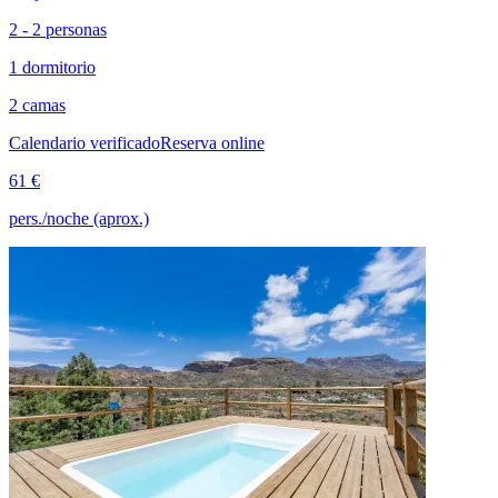
2 - 2 personas
1 dormitorio
2 camas
Calendario verificado
Reserva online
61 €
pers./noche (aprox.)