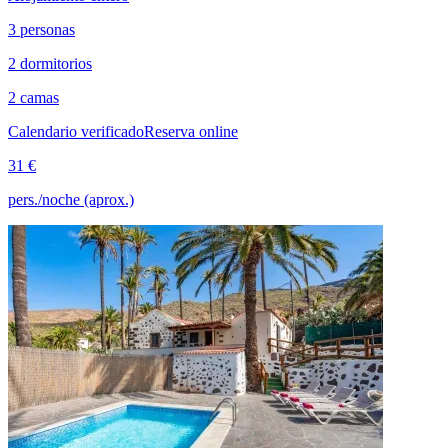
3 personas
2 dormitorios
2 camas
Calendario verificado
Reserva online
31 €
pers./noche (aprox.)