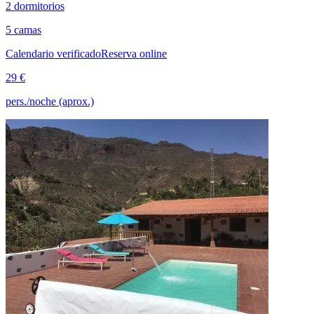
2 dormitorios
5 camas
Calendario verificado
Reserva online
29 €
pers./noche (aprox.)