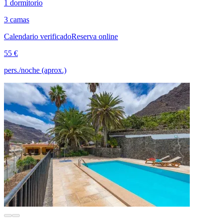
1 dormitorio
3 camas
Calendario verificado
Reserva online
55 €
pers./noche (aprox.)