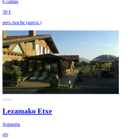
6 camas
39 €
pers./noche (aprox.)
Lezamako Etxe
Sopuerta
(8)