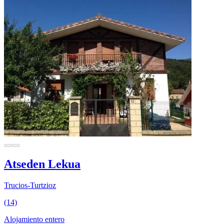
Atseden Lekua
Trucios-Turtzioz
(14)
Alojamiento entero