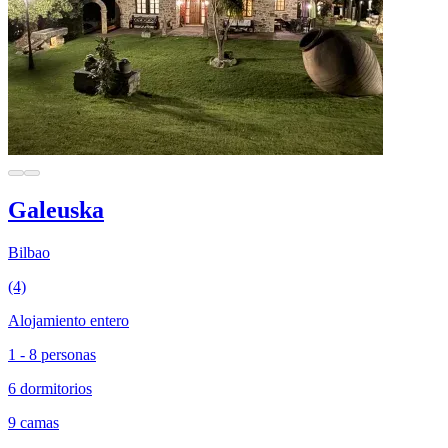
Galeuska
Bilbao
(4)
Alojamiento entero
1 - 8 personas
6 dormitorios
9 camas