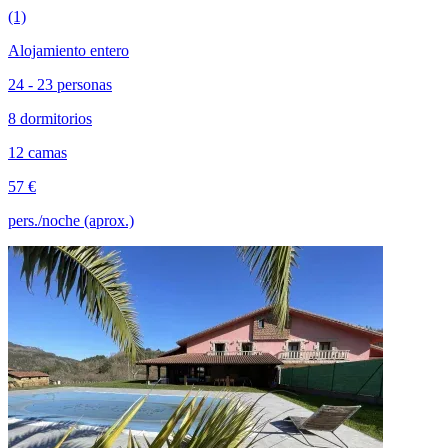
(1)
Alojamiento entero
24 - 23 personas
8 dormitorios
12 camas
57 €
pers./noche (aprox.)