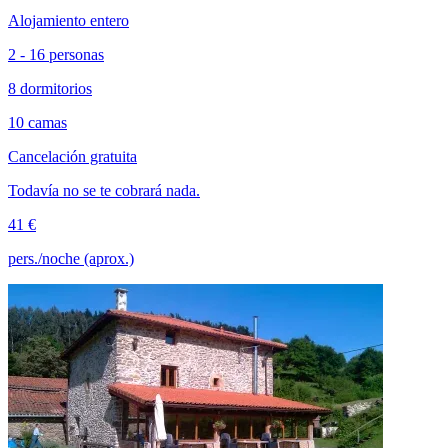
Alojamiento entero
2 - 16 personas
8 dormitorios
10 camas
Cancelación gratuita
Todavía no se te cobrará nada.
41 €
pers./noche (aprox.)