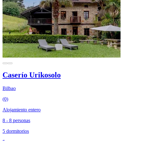
Caserío Urikosolo
Bilbao
(0)
Alojamiento entero
8 - 8 personas
5 dormitorios