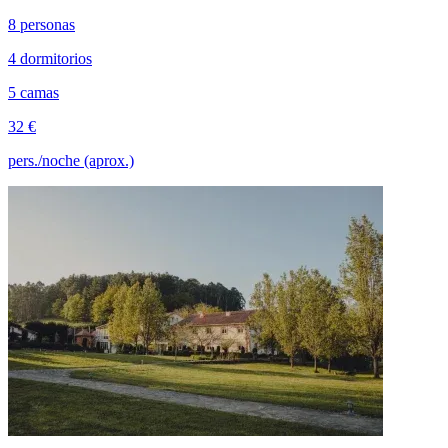
8 personas
4 dormitorios
5 camas
32 €
pers./noche (aprox.)