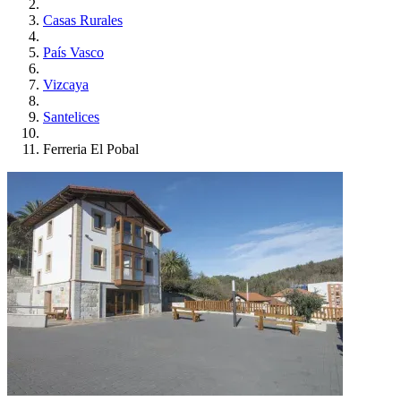
Casas Rurales
País Vasco
Vizcaya
Santelices
Ferreria El Pobal