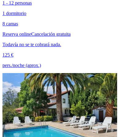
1 - 12 personas
1 dormitorio
8 camas
Reserva online
Cancelación gratuita
Todavía no se te cobrará nada.
125 €
pers./noche (aprox.)