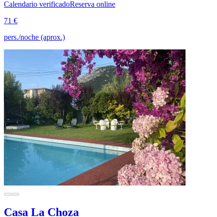
Calendario verificado
Reserva online
71 €
pers./noche (aprox.)
Casa La Choza