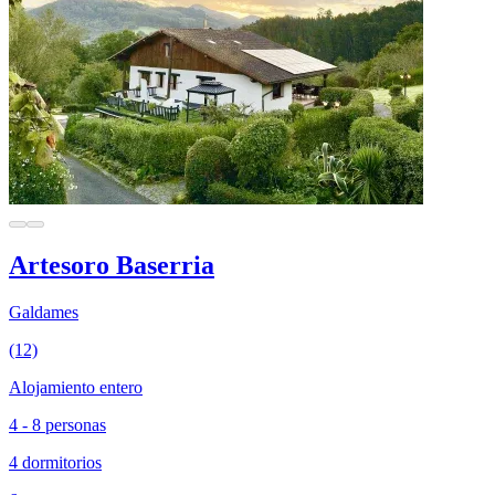
Artesoro Baserria
Galdames
(12)
Alojamiento entero
4 - 8 personas
4 dormitorios