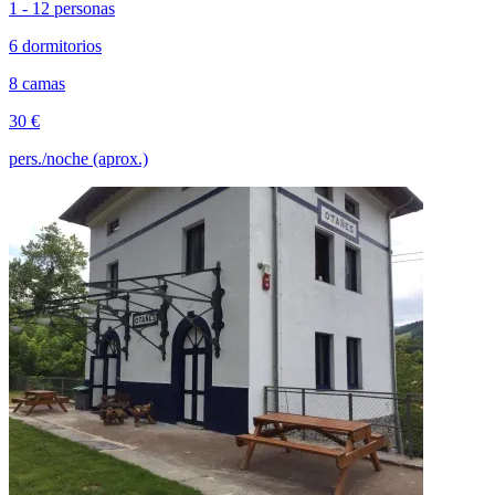
1 - 12 personas
6 dormitorios
8 camas
30 €
pers./noche (aprox.)