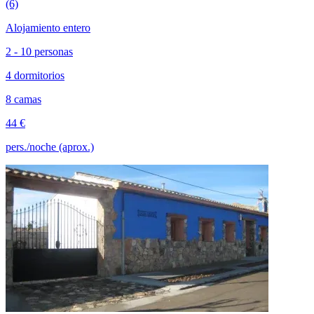
(6)
Alojamiento entero
2 - 10 personas
4 dormitorios
8 camas
44 €
pers./noche (aprox.)