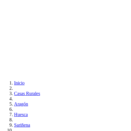
Inicio
Casas Rurales
Aragón
Huesca
Sariñena