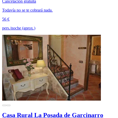
Cancelación gratuita
Todavía no se te cobrará nada.
56 €
pers./noche (aprox.)
Casa Rural La Posada de Garcinarro