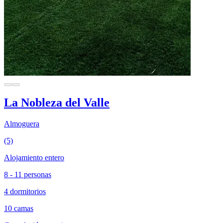
La Nobleza del Valle
Almoguera
(5)
Alojamiento entero
8 - 11 personas
4 dormitorios
10 camas