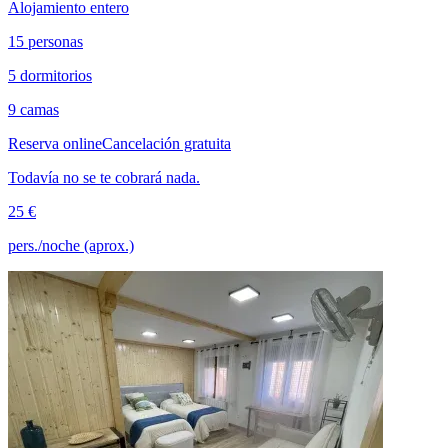
Alojamiento entero
15 personas
5 dormitorios
9 camas
Reserva online
Cancelación gratuita
Todavía no se te cobrará nada.
25 €
pers./noche (aprox.)