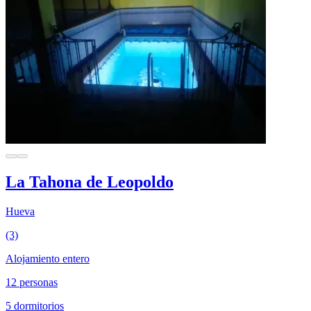
La Tahona de Leopoldo
Hueva
(3)
Alojamiento entero
12 personas
5 dormitorios