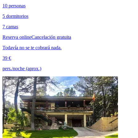
10 personas
5 dormitorios
7 camas
Reserva online
Cancelación gratuita
Todavía no se te cobrará nada.
39 €
pers./noche (aprox.)