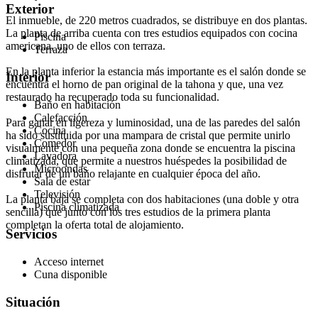
Exterior
El inmueble, de 220 metros cuadrados, se distribuye en dos plantas.
La planta de arriba cuenta con tres estudios equipados con cocina
Piscina
americana, uno de ellos con terraza.
Terraza
En la planta inferior la estancia más importante es el salón donde se
Interior
encuentra el horno de pan original de la tahona y que, una vez
restaurado ha recuperado toda su funcionalidad.
Baño en habitación
Calefacción
Para ganar en ligereza y luminosidad, una de las paredes del salón
Cocina
ha sido sustituida por una mampara de cristal que permite unirlo
Comedor
visualmente con una pequeña zona donde se encuentra la piscina
Lavadora
climatizada, que permite a nuestros huéspedes la posibilidad de
Microondas
disfrutar de un baño relajante en cualquier época del año.
Sala de estar
Televisión
La planta baja se completa con dos habitaciones (una doble y otra
Piscina climatizada
sencilla) que junto con los tres estudios de la primera planta
completan la oferta total de alojamiento.
Servicios
Acceso internet
Cuna disponible
Situación