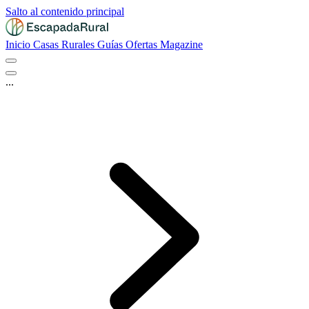
Salto al contenido principal
Inicio
Casas Rurales
Guías
Ofertas
Magazine
...