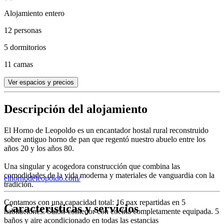
Alojamiento entero
12 personas
5 dormitorios
11 camas
Ver espacios y precios
Descripción del alojamiento
El Horno de Leopoldo es un encantador hostal rural reconstruido
sobre antiguo horno de pan que regentó nuestro abuelo entre los
años 20 y los años 80.
Una singular y acogedora construcción que combina las
comodidades de la vida moderna y materiales de vanguardia con la
elhornodeleopoldo.com/
tradición.
Contamos con una capacidad total: 16 pax repartidas en 5
Características y servicios
habitaciones. Salón-comedor con cocina completamente equipada. 5
baños y aire acondicionado en todas las estancias