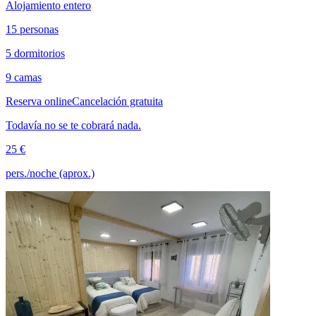
Alojamiento entero
15 personas
5 dormitorios
9 camas
Reserva online
Cancelación gratuita
Todavía no se te cobrará nada.
25 €
pers./noche (aprox.)