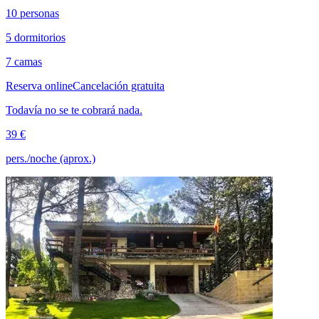
10 personas
5 dormitorios
7 camas
Reserva online
Cancelación gratuita
Todavía no se te cobrará nada.
39 €
pers./noche (aprox.)