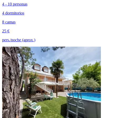
4 - 10 personas
4 dormitorios
8 camas
25 €
pers./noche (aprox.)