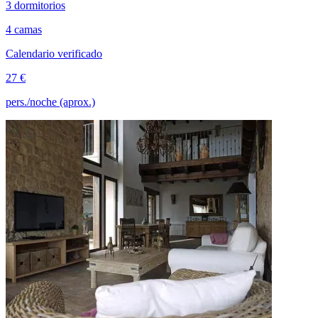
3 dormitorios
4 camas
Calendario verificado
27 €
pers./noche (aprox.)