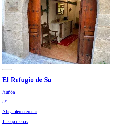
El Refugio de Su
Auñón
(2)
Alojamiento entero
1 - 6 personas