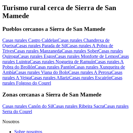
Turismo rural cerca de Sierra de San
Mamede
Pueblos cercanos a Sierra de San Mamede
Casas rurales Castro Caldelas
Casas rurales Chandrexa de
Queixa
Casas rurales Parada de Sil
Casas rurales A Pobra de
Trives
Casas rurales Manzaneda
Casas rurales Sober
Casas rurales
Quiroga
Casas rurales Esgos
Casas rurales Monforte de Lemos
Casas
rurales Luintra
Casas rurales Nogueira de Ramuín
Casas rurales A
Pobra do Brollón
Casas rurales Pantón
Casas rurales Xunqueira de
Ambía
Casas rurales Viana do Bolo
Casas rurales A Peroxa
Casas
rurales A Veiga
Casas rurales Allariz
Casas rurales Escairón
Casas
rurales Folgoso do Courel
Zonas cercanas a Sierra de San Mamede
Casas rurales Canón do Sil
Casas rurales Ribeira Sacra
Casas rurales
Serra do Courel
Nosotros
Sobre nosotros