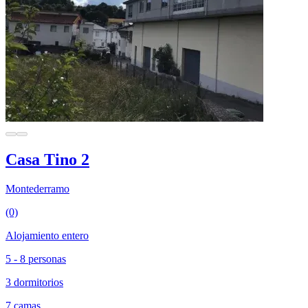
Casa Tino 2
Montederramo
(0)
Alojamiento entero
5 - 8 personas
3 dormitorios
7 camas