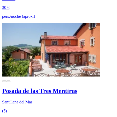
30 €
pers./noche (aprox.)
Posada de las Tres Mentiras
Santillana del Mar
(5)