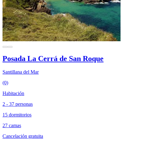
Posada La Cerrá de San Roque
Santillana del Mar
(0)
Habitación
2 - 37 personas
15 dormitorios
27 camas
Cancelación gratuita