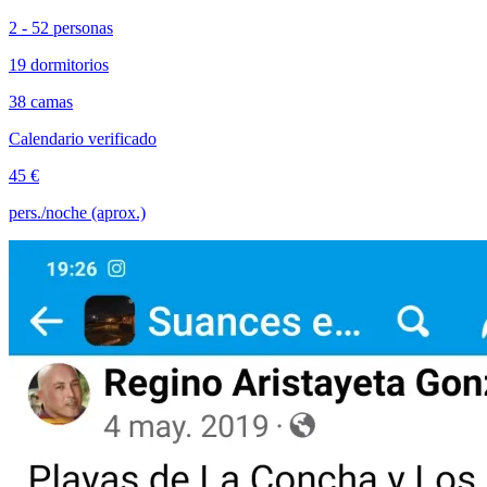
2 - 52 personas
19 dormitorios
38 camas
Calendario verificado
45 €
pers./noche (aprox.)