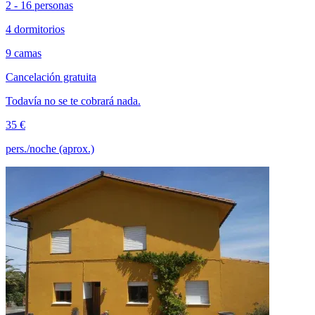
2 - 16 personas
4 dormitorios
9 camas
Cancelación gratuita
Todavía no se te cobrará nada.
35 €
pers./noche (aprox.)