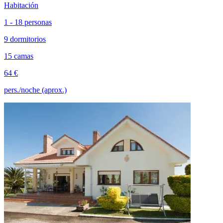
Habitación
1 - 18 personas
9 dormitorios
15 camas
64 €
pers./noche (aprox.)