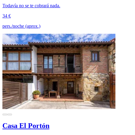
Todavía no se te cobrará nada.
34 €
pers./noche (aprox.)
Casa El Portón