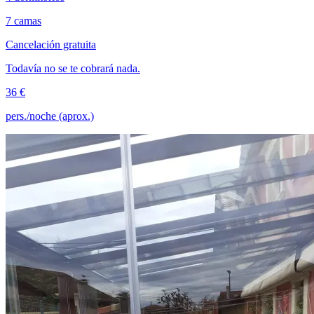
7 camas
Cancelación gratuita
Todavía no se te cobrará nada.
36 €
pers./noche (aprox.)