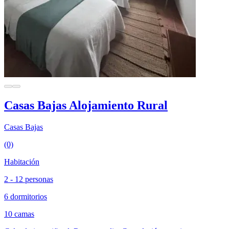
Casas Bajas Alojamiento Rural
Casas Bajas
(0)
Habitación
2 - 12 personas
6 dormitorios
10 camas