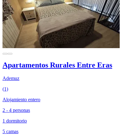
Apartamentos Rurales Entre Eras
Ademuz
(1)
Alojamiento entero
2 - 4 personas
1 dormitorio
5 camas