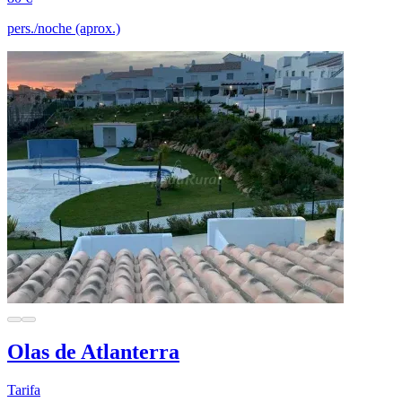
pers./noche (aprox.)
Olas de Atlanterra
Tarifa