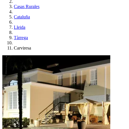
Casas Rurales
Cataluña
Lleida
Tàrrega
Carviresa