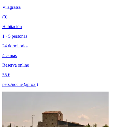
Vilagrassa
(0)
Habitación
1 - 5 personas
24 dormitorios
4 camas
Reserva online
55 €
pers./noche (aprox.)