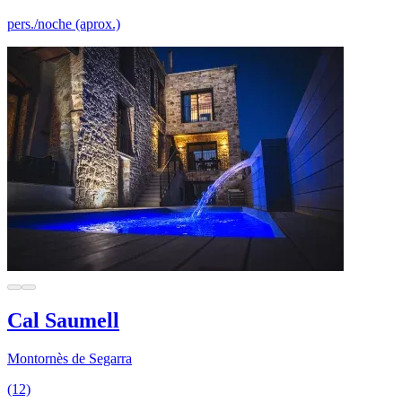
pers./noche (aprox.)
Cal Saumell
Montornès de Segarra
(12)