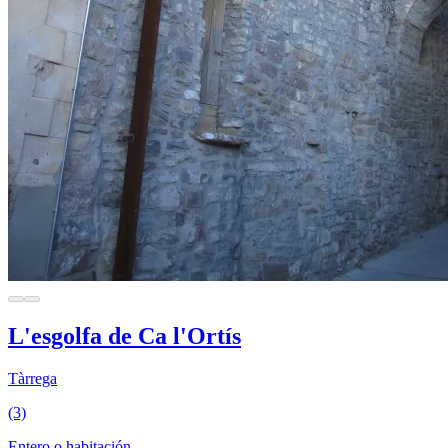
L'esgolfa de Ca l'Ortís
Tàrrega
(3)
Entero o habitación