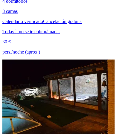
4 dormitorios
8 camas
Calendario verificado
Cancelación gratuita
Todavía no se te cobrará nada.
30 €
pers./noche (aprox.)