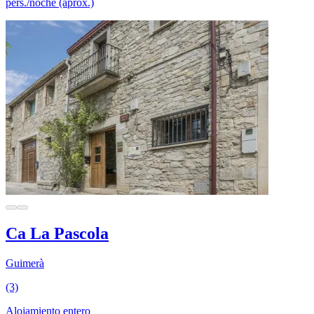
pers./noche (aprox.)
Ca La Pascola
Guimerà
(3)
Alojamiento entero