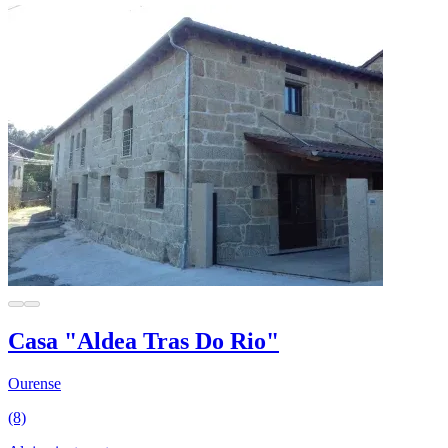
Casa "Aldea Tras Do Rio"
Ourense
(8)