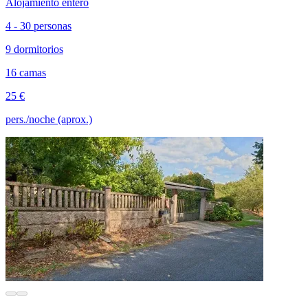
Alojamiento entero
4 - 30 personas
9 dormitorios
16 camas
25 €
pers./noche (aprox.)