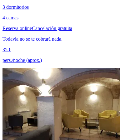
3 dormitorios
4 camas
Reserva online
Cancelación gratuita
Todavía no se te cobrará nada.
35 €
pers./noche (aprox.)