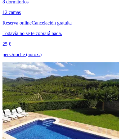
8 dormitorios
12 camas
Reserva online
Cancelación gratuita
Todavía no se te cobrará nada.
25 €
pers./noche (aprox.)