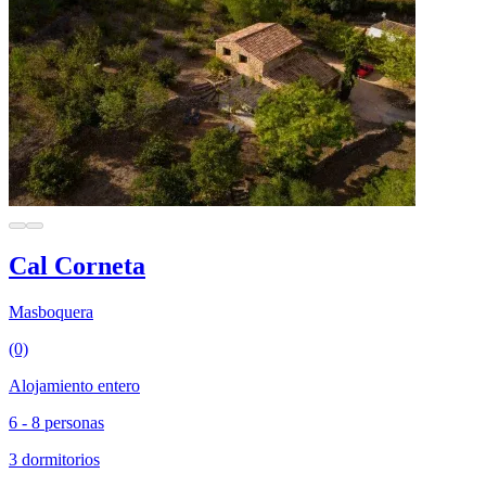
Cal Corneta
Masboquera
(0)
Alojamiento entero
6 - 8 personas
3 dormitorios