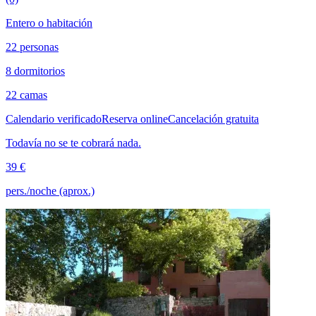
Entero o habitación
22 personas
8 dormitorios
22 camas
Calendario verificado
Reserva online
Cancelación gratuita
Todavía no se te cobrará nada.
39 €
pers./noche (aprox.)