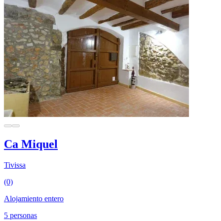
Ca Miquel
Tivissa
(0)
Alojamiento entero
5 personas