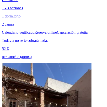
1 - 3 personas
1 dormitorio
2 camas
Calendario verificado
Reserva online
Cancelación gratuita
Todavía no se te cobrará nada.
52 €
pers./noche (aprox.)