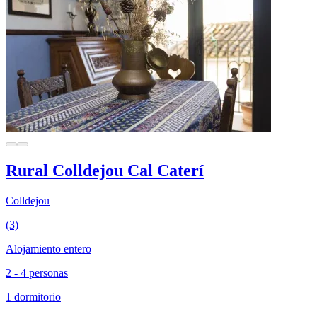
Rural Colldejou Cal Caterí
Colldejou
(3)
Alojamiento entero
2 - 4 personas
1 dormitorio