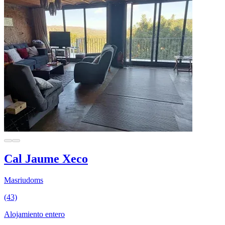
Cal Jaume Xeco
Masriudoms
(43)
Alojamiento entero