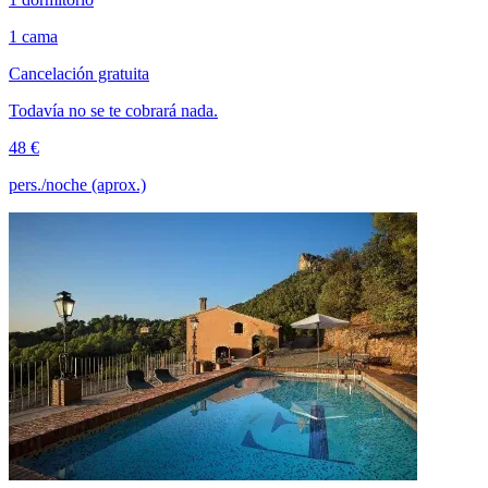
1 cama
Cancelación gratuita
Todavía no se te cobrará nada.
48 €
pers./noche (aprox.)