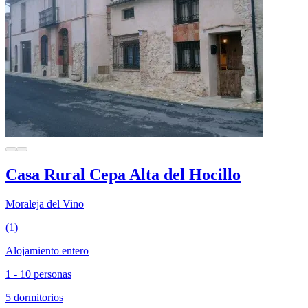
Casa Rural Cepa Alta del Hocillo
Moraleja del Vino
(1)
Alojamiento entero
1 - 10 personas
5 dormitorios