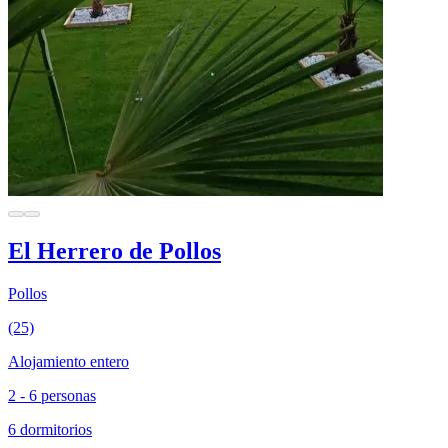
El Herrero de Pollos
Pollos
(25)
Alojamiento entero
2 - 6 personas
6 dormitorios