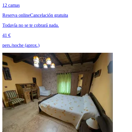
12 camas
Reserva online
Cancelación gratuita
Todavía no se te cobrará nada.
41 €
pers./noche (aprox.)