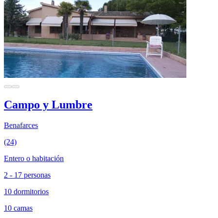
Campo y Lumbre
Benafarces
(24)
Entero o habitación
2 - 17 personas
10 dormitorios
10 camas