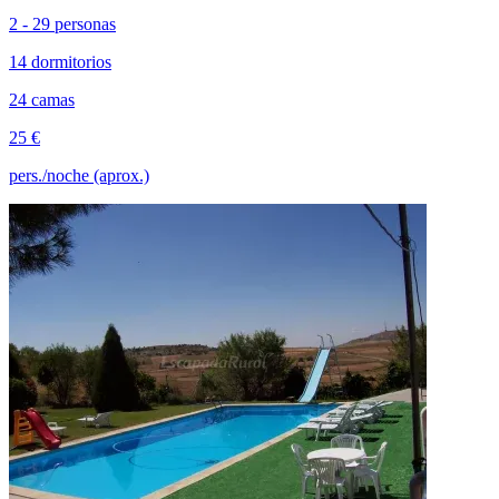
2 - 29 personas
14 dormitorios
24 camas
25 €
pers./noche (aprox.)