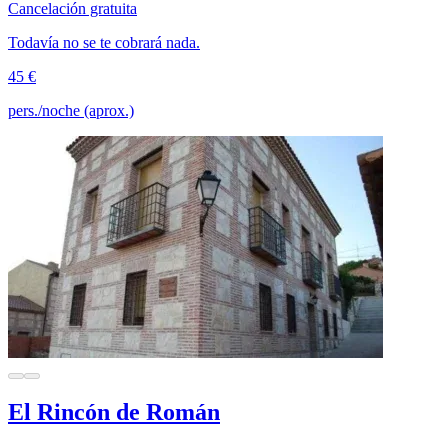
Cancelación gratuita
Todavía no se te cobrará nada.
45 €
pers./noche (aprox.)
El Rincón de Román