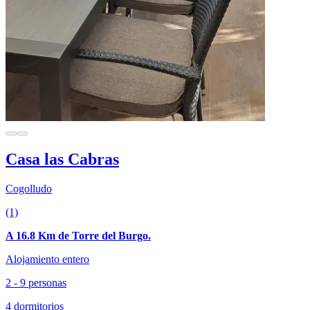
Casa las Cabras
Cogolludo
(1)
A 16.8 Km de Torre del Burgo.
Alojamiento entero
2 - 9 personas
4 dormitorios