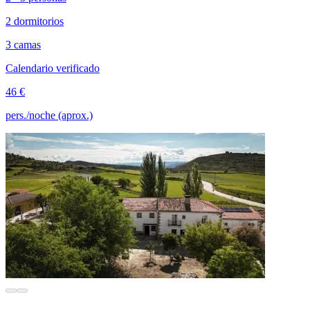
2 dormitorios
3 camas
Calendario verificado
46 €
pers./noche (aprox.)