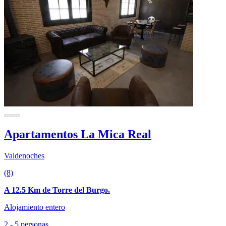
Apartamentos La Mica Real
Valdenoches
(8)
A 12.5 Km de Torre del Burgo.
Alojamiento entero
2 - 5 personas