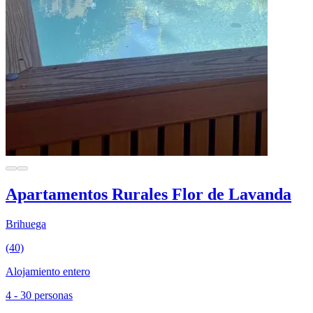
Apartamentos Rurales Flor de Lavanda
Brihuega
(40)
Alojamiento entero
4 - 30 personas