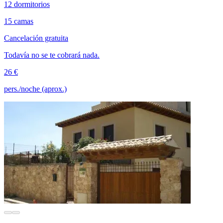
12 dormitorios
15 camas
Cancelación gratuita
Todavía no se te cobrará nada.
26 €
pers./noche (aprox.)