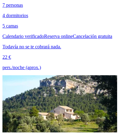
7 personas
4 dormitorios
5 camas
Calendario verificado
Reserva online
Cancelación gratuita
Todavía no se te cobrará nada.
22 €
pers./noche (aprox.)