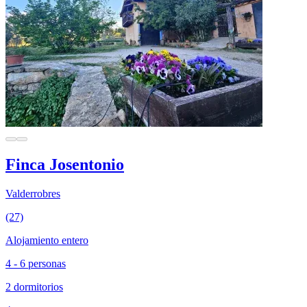
Finca Josentonio
Valderrobres
(27)
Alojamiento entero
4 - 6 personas
2 dormitorios