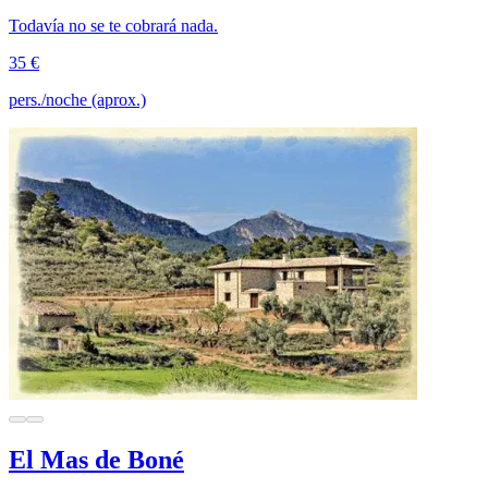
Todavía no se te cobrará nada.
35 €
pers./noche (aprox.)
El Mas de Boné