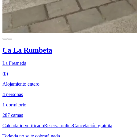
Ca La Rumbeta
La Fresneda
(0)
Alojamiento entero
4 personas
1 dormitorio
287 camas
Calendario verificado
Reserva online
Cancelación gratuita
Todavía no se te cobrará nada.