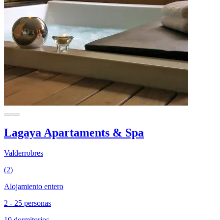
Lagaya Apartaments & Spa
Valderrobres
(2)
Alojamiento entero
2 - 25 personas
10 dormitorios