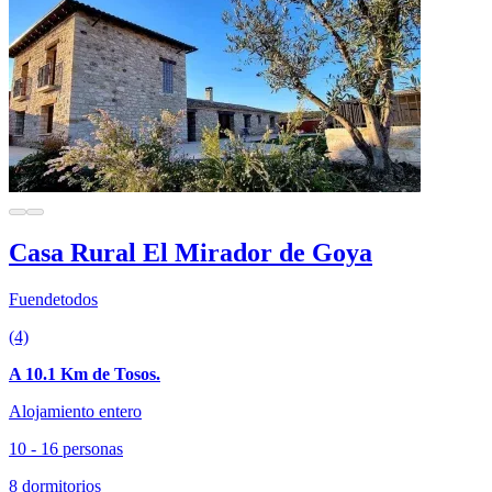
Casa Rural El Mirador de Goya
Fuendetodos
(4)
A 10.1 Km de Tosos.
Alojamiento entero
10 - 16 personas
8 dormitorios