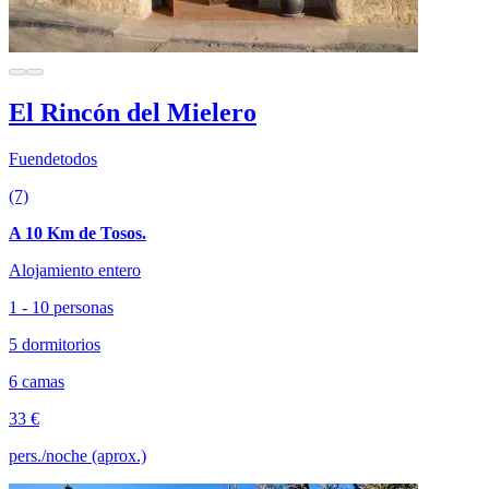
El Rincón del Mielero
Fuendetodos
(7)
A 10 Km de Tosos.
Alojamiento entero
1 - 10 personas
5 dormitorios
6 camas
33 €
pers./noche (aprox.)