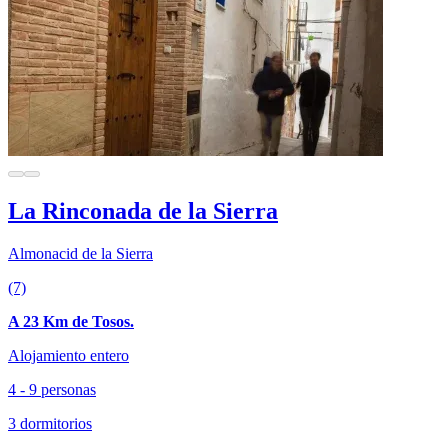
La Rinconada de la Sierra
Almonacid de la Sierra
(7)
A 23 Km de Tosos.
Alojamiento entero
4 - 9 personas
3 dormitorios