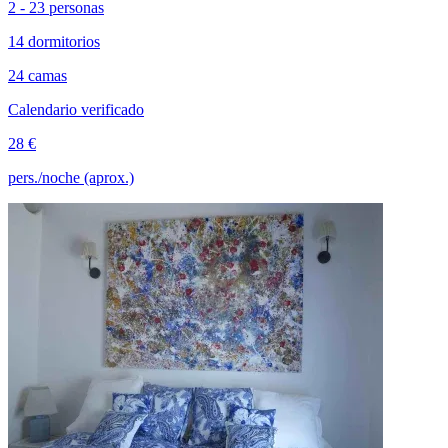
2 - 23 personas
14 dormitorios
24 camas
Calendario verificado
28 €
pers./noche (aprox.)