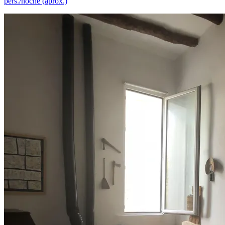
pers./noche (aprox.)