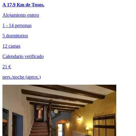
A 17.9 Km de Tosos.
Alojamiento entero
1 - 14 personas
5 dormitorios
12 camas
Calendario verificado
21 €
pers./noche (aprox.)