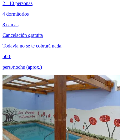
2 - 10 personas
4 dormitorios
8 camas
Cancelación gratuita
Todavía no se te cobrará nada.
50 €
pers./noche (aprox.)