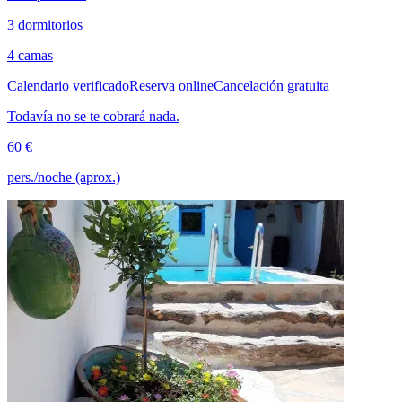
3 dormitorios
4 camas
Calendario verificado
Reserva online
Cancelación gratuita
Todavía no se te cobrará nada.
60 €
pers./noche (aprox.)