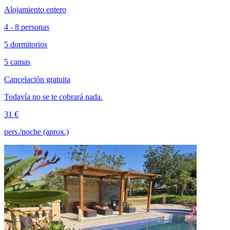
Alojamiento entero
4 - 8 personas
5 dormitorios
5 camas
Cancelación gratuita
Todavía no se te cobrará nada.
31 €
pers./noche (aprox.)