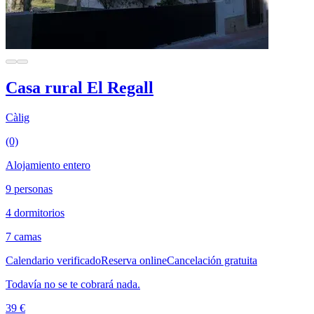
Casa rural El Regall
Càlig
(0)
Alojamiento entero
9 personas
4 dormitorios
7 camas
Calendario verificado
Reserva online
Cancelación gratuita
Todavía no se te cobrará nada.
39 €