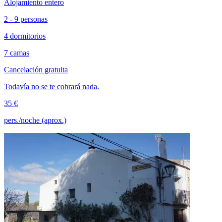
Alojamiento entero
2 - 9 personas
4 dormitorios
7 camas
Cancelación gratuita
Todavía no se te cobrará nada.
35 €
pers./noche (aprox.)