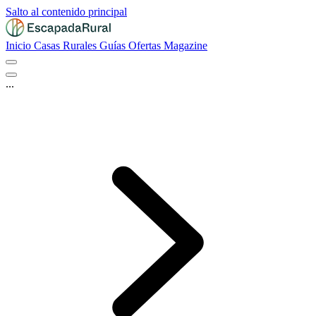
Salto al contenido principal
Inicio
Casas Rurales
Guías
Ofertas
Magazine
...