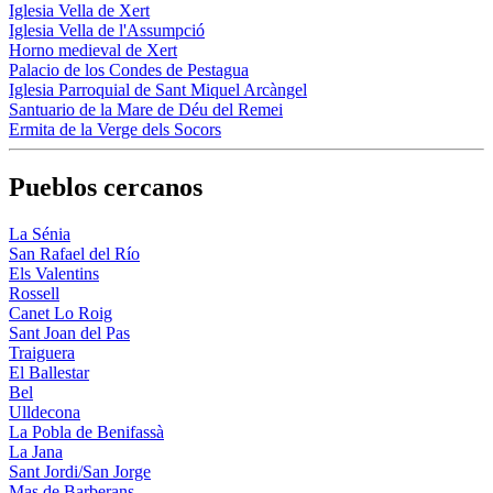
Iglesia Vella de Xert
Iglesia Vella de l'Assumpció
Horno medieval de Xert
Palacio de los Condes de Pestagua
Iglesia Parroquial de Sant Miquel Arcàngel
Santuario de la Mare de Déu del Remei
Ermita de la Verge dels Socors
Pueblos cercanos
La Sénia
San Rafael del Río
Els Valentins
Rossell
Canet Lo Roig
Sant Joan del Pas
Traiguera
El Ballestar
Bel
Ulldecona
La Pobla de Benifassà
La Jana
Sant Jordi/San Jorge
Mas de Barberans