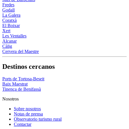
Fredes
Godall
La Galera
Coratxà
El Boixar
Xert
Les Ventalles
Alcanar
Càlig
Cervera del Maestre
Destinos cercanos
Ports de Tortosa-Beseit
Baix Maestrat
Tinença de Benifassà
Nosotros
Sobre nosotros
Notas de prensa
Observatorio turismo rural
Contactar