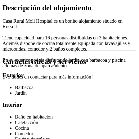
Descripción del alojamiento
Casa Rural Molí Hospital es un bonito alojamiento situado en
Rossell.
Tiene capacidad para 16 personas distribuidas en 3 habitaciones.
Además dispone de cocina totalmente equipada con lavavajillas y
microondas, comedor y 2 baños completos.
Características y servicios
En su exterior podrás disfrutar de jardín con barbacoa y piscina
además de zona de aparcamiento.
Exterior
¡No dudes en contactar para más información!
Barbacoa
Jardín
Interior
Baño en habitación
Calefacción
Cocina
Comedor