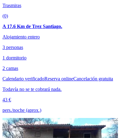
Trasmiras
(0)
A 17.6 Km de Trez Santiago.
Alojamiento entero
3 personas
1 dormitorio
2 camas
Calendario verificado
Reserva online
Cancelación gratuita
Todavía no se te cobrará nada.
43 €
pers./noche (aprox.)