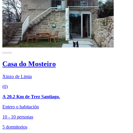
Casa do Mosteiro
Xinzo de Limia
(0)
A 20.2 Km de Trez Santiago.
Entero o habitación
10 - 10 personas
5 dormitorios