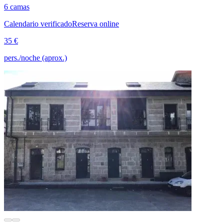
6 camas
Calendario verificado
Reserva online
35 €
pers./noche (aprox.)