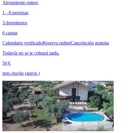
Alojamiento entero
1 - 8 personas
3 dormitorios
6 camas
Calendario verificado
Reserva online
Cancelación gratuita
Todavía no se te cobrará nada.
50 €
pers./noche (aprox.)