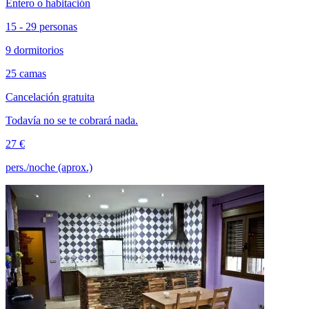
Entero o habitación
15 - 29 personas
9 dormitorios
25 camas
Cancelación gratuita
Todavía no se te cobrará nada.
27 €
pers./noche (aprox.)