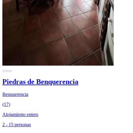
Piedras de Benquerencia
Benquerencia
(17)
Alojamiento entero
2 - 15 personas