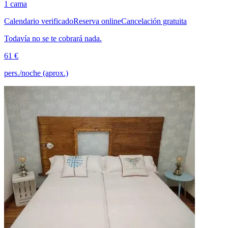
1 cama
Calendario verificado
Reserva online
Cancelación gratuita
Todavía no se te cobrará nada.
61 €
pers./noche (aprox.)