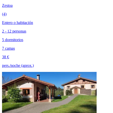
Zestoa
(4)
Entero o habitación
2 - 12 personas
5 dormitorios
7 camas
38 €
pers./noche (aprox.)