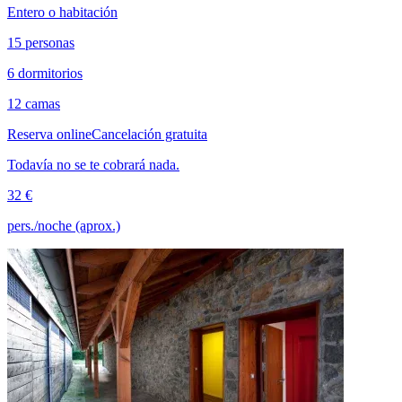
Entero o habitación
15 personas
6 dormitorios
12 camas
Reserva online
Cancelación gratuita
Todavía no se te cobrará nada.
32 €
pers./noche (aprox.)