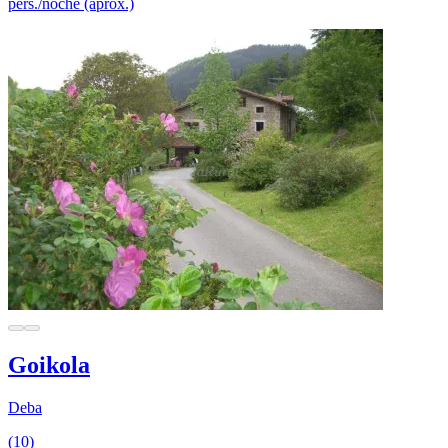
pers./noche (aprox.)
Goikola
Deba
(10)