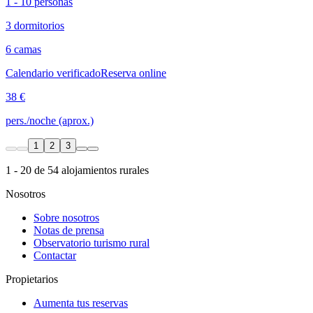
1 - 10 personas
3 dormitorios
6 camas
Calendario verificado
Reserva online
38 €
pers./noche (aprox.)
1
2
3
1 - 20 de 54 alojamientos rurales
Nosotros
Sobre nosotros
Notas de prensa
Observatorio turismo rural
Contactar
Propietarios
Aumenta tus reservas