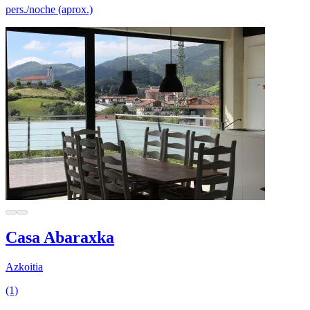
pers./noche (aprox.)
Casa Abaraxka
Azkoitia
(1)