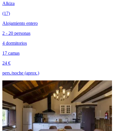
Alkiza
(17)
Alojamiento entero
2 - 20 personas
4 dormitorios
17 camas
24 €
pers./noche (aprox.)