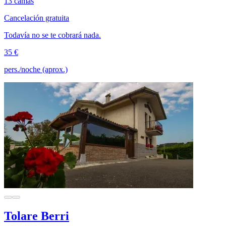
13 camas
Cancelación gratuita
Todavía no se te cobrará nada.
35 €
pers./noche (aprox.)
Tolare Berri