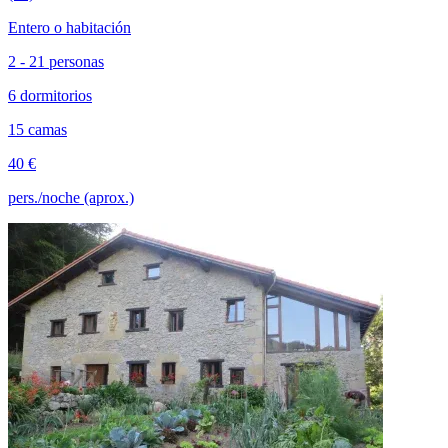
Entero o habitación
2 - 21 personas
6 dormitorios
15 camas
40 €
pers./noche (aprox.)