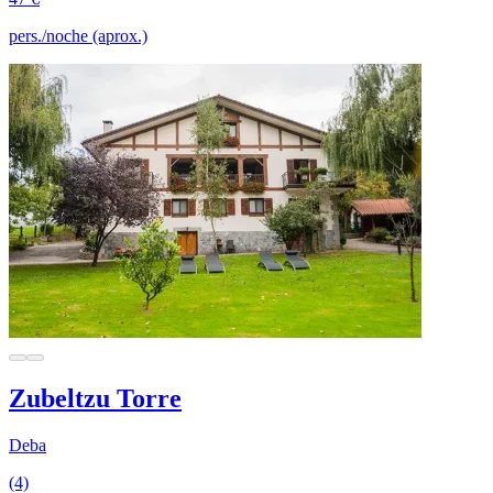
pers./noche (aprox.)
Zubeltzu Torre
Deba
(4)