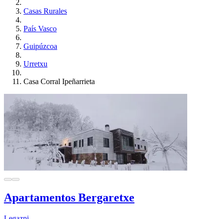
Casas Rurales
País Vasco
Guipúzcoa
Urretxu
Casa Corral Ipeñarrieta
Apartamentos Bergaretxe
Legazpi