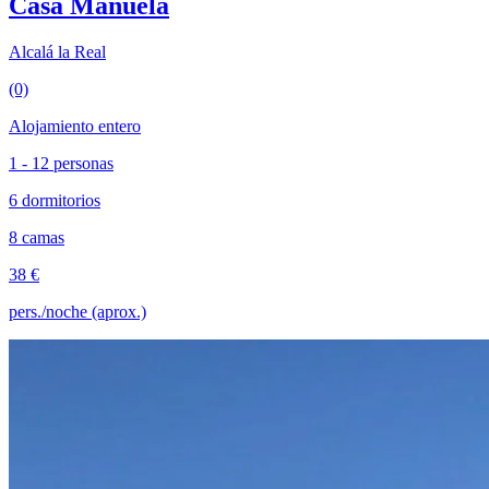
Casa Manuela
Alcalá la Real
(0)
Alojamiento entero
1 - 12 personas
6 dormitorios
8 camas
38 €
pers./noche (aprox.)