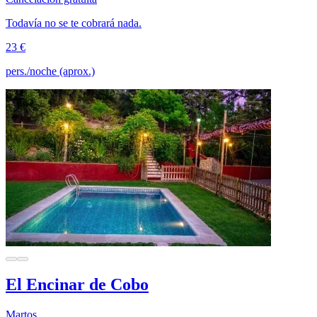
Todavía no se te cobrará nada.
23 €
pers./noche (aprox.)
El Encinar de Cobo
Martos