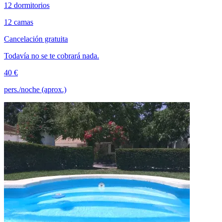
12 dormitorios
12 camas
Cancelación gratuita
Todavía no se te cobrará nada.
40 €
pers./noche (aprox.)