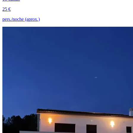
25 €
pers./noche (aprox.)