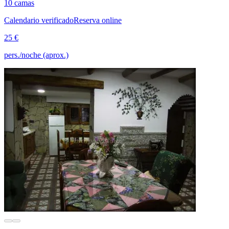
10 camas
Calendario verificado
Reserva online
25 €
pers./noche (aprox.)