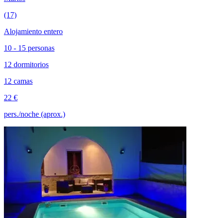
(17)
Alojamiento entero
10 - 15 personas
12 dormitorios
12 camas
22 €
pers./noche (aprox.)