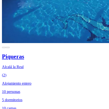
Piqueras
Alcalá la Real
(2)
Alojamiento entero
10 personas
5 dormitorios
10 camas