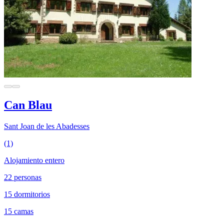
Can Blau
Sant Joan de les Abadesses
(1)
Alojamiento entero
22 personas
15 dormitorios
15 camas