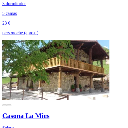
3 dormitorios
5 camas
23 €
pers./noche (aprox.)
Casona La Mies
Selaya