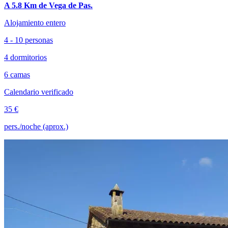
A 5.8 Km de Vega de Pas.
Alojamiento entero
4 - 10 personas
4 dormitorios
6 camas
Calendario verificado
35 €
pers./noche (aprox.)