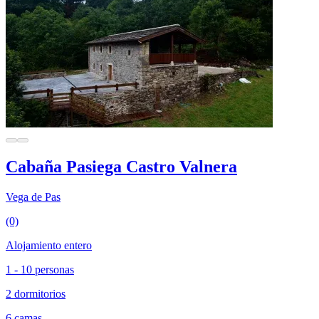
Cabaña Pasiega Castro Valnera
Vega de Pas
(0)
Alojamiento entero
1 - 10 personas
2 dormitorios
6 camas