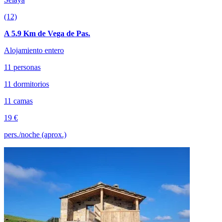
(12)
A 5.9 Km de Vega de Pas.
Alojamiento entero
11 personas
11 dormitorios
11 camas
19 €
pers./noche (aprox.)