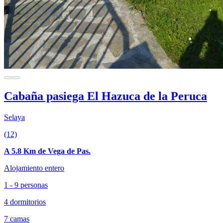
Cabaña pasiega El Hazuca de la Peruca
Selaya
(12)
A 5.8 Km de Vega de Pas.
Alojamiento entero
1 - 9 personas
4 dormitorios
7 camas