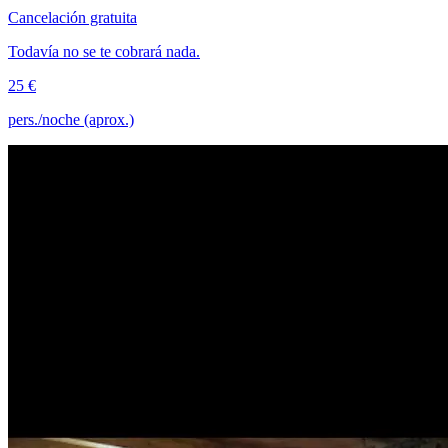
Cancelación gratuita
Todavía no se te cobrará nada.
25 €
pers./noche (aprox.)