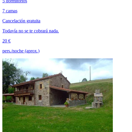
5 dormitorios
7 camas
Cancelación gratuita
Todavía no se te cobrará nada.
20 €
pers./noche (aprox.)