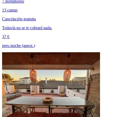
7 dormitorios
13 camas
Cancelación gratuita
Todavía no se te cobrará nada.
37 €
pers./noche (aprox.)