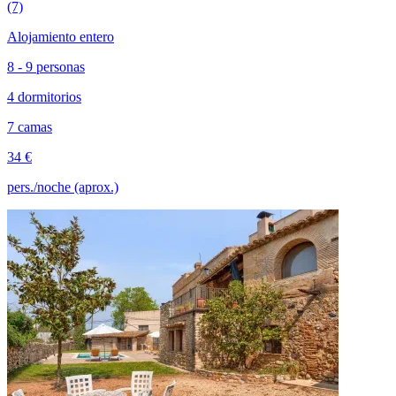
(7)
Alojamiento entero
8 - 9 personas
4 dormitorios
7 camas
34 €
pers./noche (aprox.)