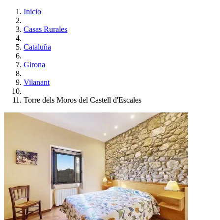
Inicio
Casas Rurales
Cataluña
Girona
Vilanant
Torre dels Moros del Castell d'Escales