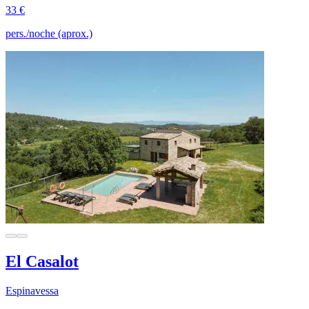
33 €
pers./noche (aprox.)
El Casalot
Espinavessa