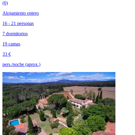
(0)
Alojamiento entero
16 - 21 personas
7 dormitorios
19 camas
33 €
pers./noche (aprox.)