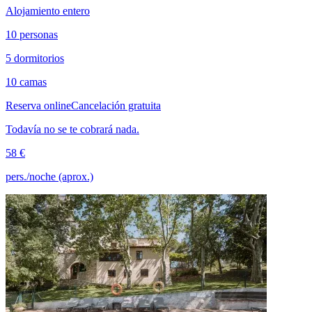
Alojamiento entero
10 personas
5 dormitorios
10 camas
Reserva online
Cancelación gratuita
Todavía no se te cobrará nada.
58 €
pers./noche (aprox.)