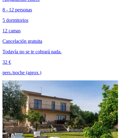
8 - 12 personas
5 dormitorios
12 camas
Cancelación gratuita
Todavía no se te cobrará nada.
32 €
pers./noche (aprox.)