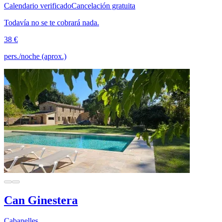
Calendario verificado
Cancelación gratuita
Todavía no se te cobrará nada.
38 €
pers./noche (aprox.)
Can Ginestera
Cabanelles