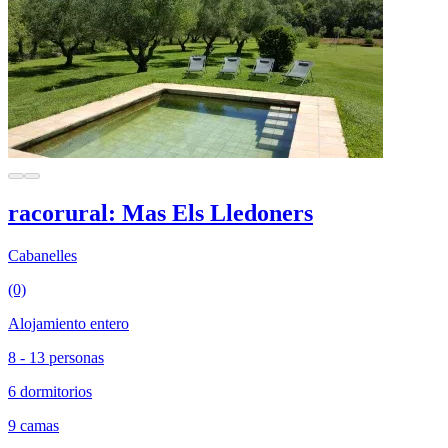
racorural: Mas Els Lledoners
Cabanelles
(0)
Alojamiento entero
8 - 13 personas
6 dormitorios
9 camas