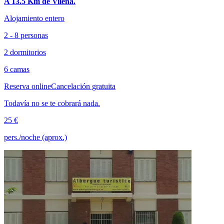
A 13.5 Km de Vileña.
Alojamiento entero
2 - 8 personas
2 dormitorios
6 camas
Reserva online
Cancelación gratuita
Todavía no se te cobrará nada.
25 €
pers./noche (aprox.)