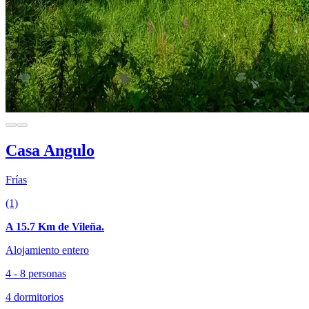
Casa Angulo
Frías
(1)
A 15.7 Km de Vileña.
Alojamiento entero
4 - 8 personas
4 dormitorios