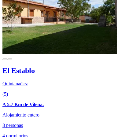
El Establo
Quintanaélez
(5)
A 5.7 Km de Vileña.
Alojamiento entero
8 personas
4 dormitorios