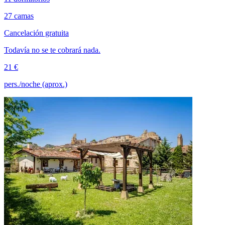
27 camas
Cancelación gratuita
Todavía no se te cobrará nada.
21 €
pers./noche (aprox.)