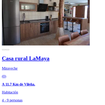
Casa rural LaMaya
Miraveche
(0)
A 11.7 Km de Vileña.
Habitación
4 - 9 personas