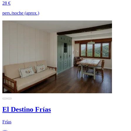
28 €
pers./noche (aprox.)
El Destino Frías
Frías