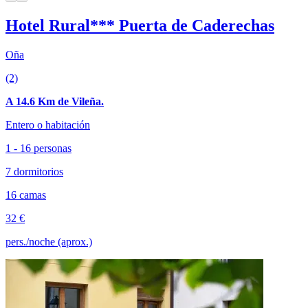
Hotel Rural*** Puerta de Caderechas
Oña
(2)
A 14.6 Km de Vileña.
Entero o habitación
1 - 16 personas
7 dormitorios
16 camas
32 €
pers./noche (aprox.)