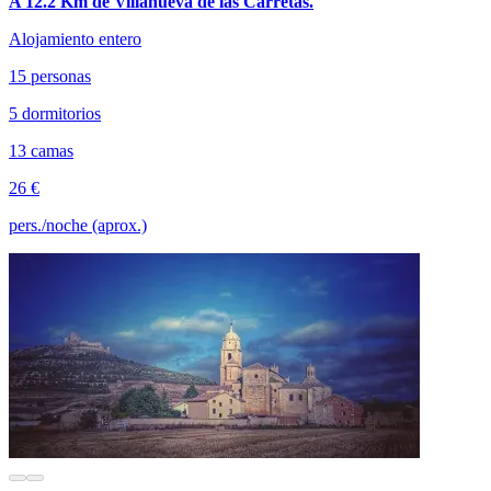
A 12.2 Km de Villanueva de las Carretas.
Alojamiento entero
15 personas
5 dormitorios
13 camas
26 €
pers./noche (aprox.)