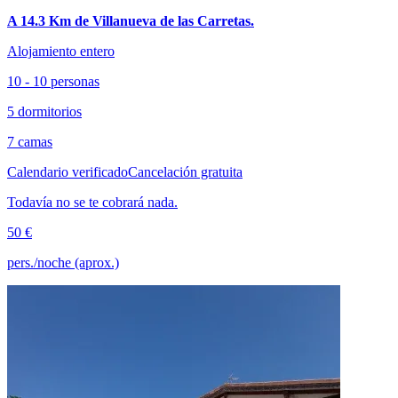
A 14.3 Km de Villanueva de las Carretas.
Alojamiento entero
10 - 10 personas
5 dormitorios
7 camas
Calendario verificado
Cancelación gratuita
Todavía no se te cobrará nada.
50 €
pers./noche (aprox.)