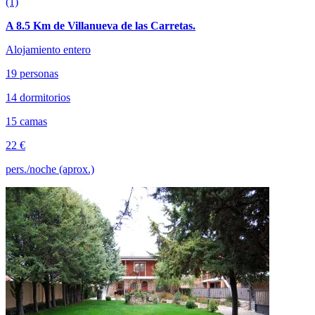
(1)
A 8.5 Km de Villanueva de las Carretas.
Alojamiento entero
19 personas
14 dormitorios
15 camas
22 €
pers./noche (aprox.)