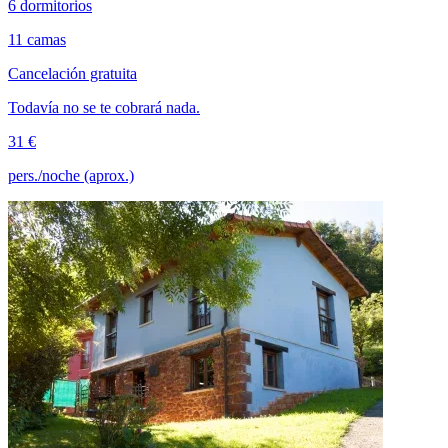
6 dormitorios
11 camas
Cancelación gratuita
Todavía no se te cobrará nada.
31 €
pers./noche (aprox.)