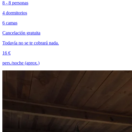
8 - 8 personas
4 dormitorios
6 camas
Cancelación gratuita
Todavía no se te cobrará nada.
16 €
pers./noche (aprox.)