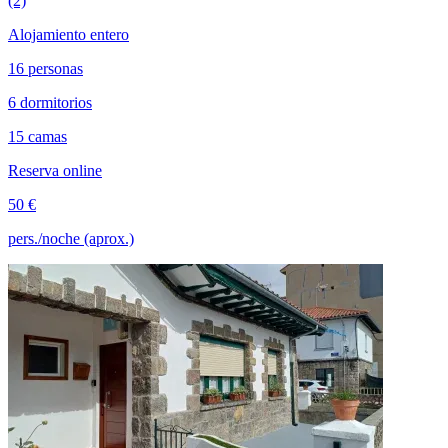
(2)
Alojamiento entero
16 personas
6 dormitorios
15 camas
Reserva online
50 €
pers./noche (aprox.)