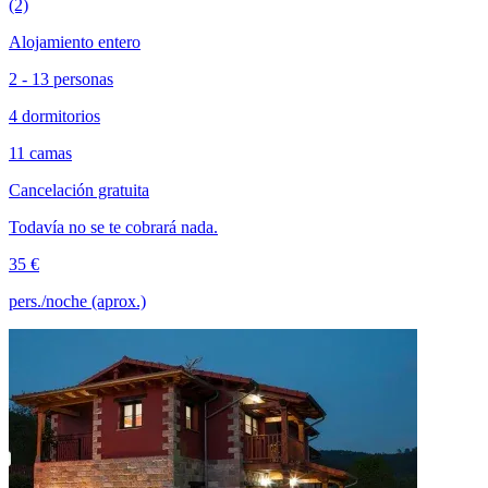
(2)
Alojamiento entero
2 - 13 personas
4 dormitorios
11 camas
Cancelación gratuita
Todavía no se te cobrará nada.
35 €
pers./noche (aprox.)