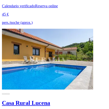
Calendario verificado
Reserva online
45 €
pers./noche (aprox.)
Casa Rural Lucena