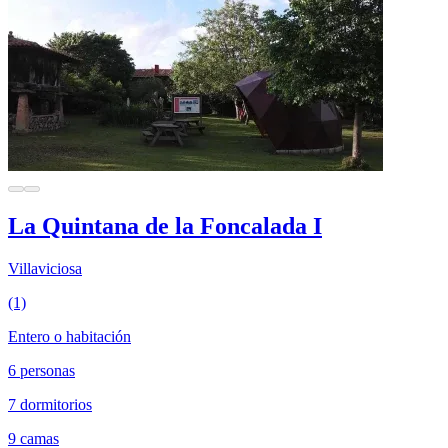
La Quintana de la Foncalada I
Villaviciosa
(1)
Entero o habitación
6 personas
7 dormitorios
9 camas