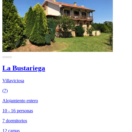
La Bustariega
Villaviciosa
(7)
Alojamiento entero
10 - 16 personas
7 dormitorios
12 camas