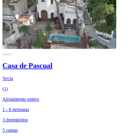
Casa de Pascual
Yecla
(1)
Alojamiento entero
1 - 6 personas
3 dormitorios
5 camas