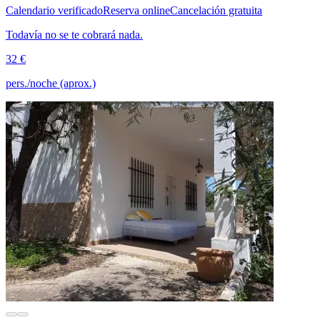
Calendario verificado
Reserva online
Cancelación gratuita
Todavía no se te cobrará nada.
32 €
pers./noche (aprox.)