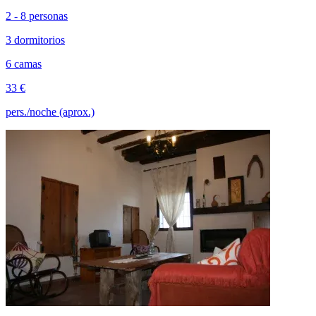
2 - 8 personas
3 dormitorios
6 camas
33 €
pers./noche (aprox.)