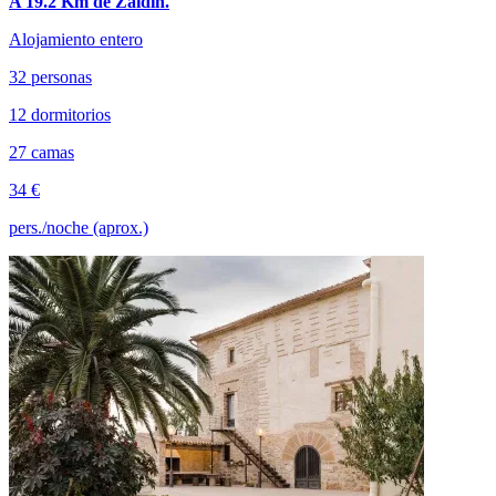
A 19.2 Km de Zaidín.
Alojamiento entero
32 personas
12 dormitorios
27 camas
34 €
pers./noche (aprox.)