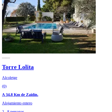
Torre Lolita
Alcoletge
(0)
A 34.8 Km de Zaidín.
Alojamiento entero
2 - 8 personas