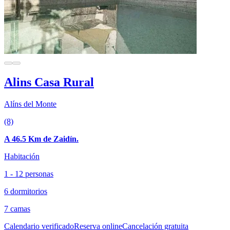
Alins Casa Rural
Alíns del Monte
(8)
A 46.5 Km de Zaidín.
Habitación
1 - 12 personas
6 dormitorios
7 camas
Calendario verificado
Reserva online
Cancelación gratuita