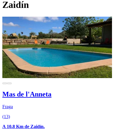
Zaidín
Mas de l'Anneta
Fraga
(13)
A 10.8 Km de Zaidín.