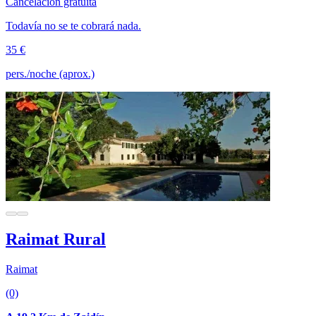
Cancelación gratuita
Todavía no se te cobrará nada.
35 €
pers./noche (aprox.)
Raimat Rural
Raimat
(0)