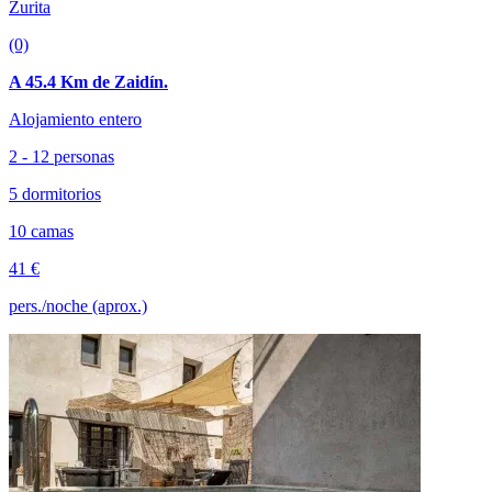
Zurita
(0)
A 45.4 Km de Zaidín.
Alojamiento entero
2 - 12 personas
5 dormitorios
10 camas
41 €
pers./noche (aprox.)