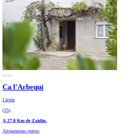
Ca l'Arbequí
Lleida
(35)
A 27.8 Km de Zaidín.
Alojamiento entero