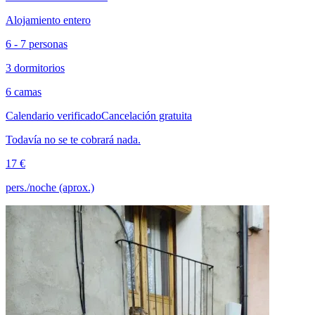
Alojamiento entero
6 - 7 personas
3 dormitorios
6 camas
Calendario verificado
Cancelación gratuita
Todavía no se te cobrará nada.
17 €
pers./noche (aprox.)