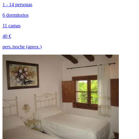
1 - 14 personas
6 dormitorios
11 camas
40 €
pers./noche (aprox.)