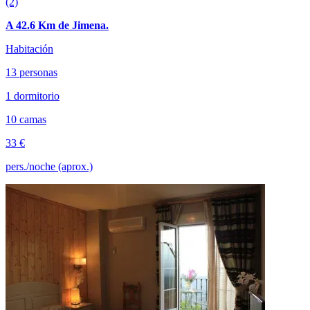
(2)
A 42.6 Km de Jimena.
Habitación
13 personas
1 dormitorio
10 camas
33 €
pers./noche (aprox.)