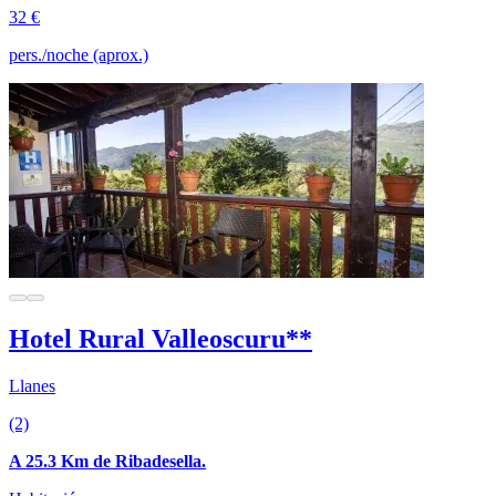
32 €
pers./noche (aprox.)
Hotel Rural Valleoscuru**
Llanes
(2)
A 25.3 Km de Ribadesella.