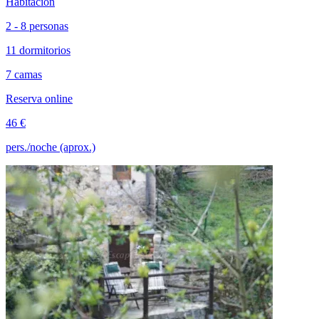
Habitación
2 - 8 personas
11 dormitorios
7 camas
Reserva online
46 €
pers./noche (aprox.)