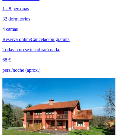
1 - 8 personas
32 dormitorios
4 camas
Reserva online
Cancelación gratuita
Todavía no se te cobrará nada.
68 €
pers./noche (aprox.)