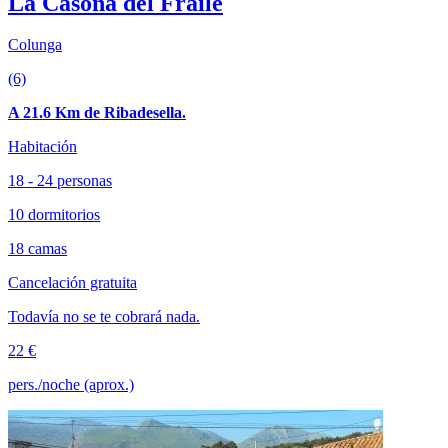
La Casona del Fraile
Colunga
(6)
A 21.6 Km de Ribadesella.
Habitación
18 - 24 personas
10 dormitorios
18 camas
Cancelación gratuita
Todavía no se te cobrará nada.
22 €
pers./noche (aprox.)