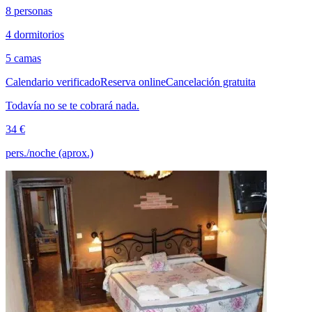
8 personas
4 dormitorios
5 camas
Calendario verificado
Reserva online
Cancelación gratuita
Todavía no se te cobrará nada.
34 €
pers./noche (aprox.)