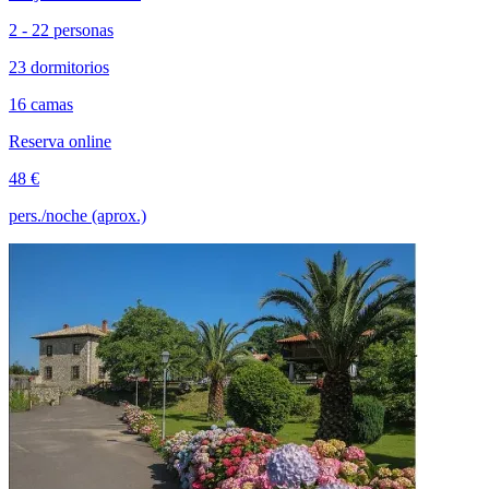
2 - 22 personas
23 dormitorios
16 camas
Reserva online
48 €
pers./noche (aprox.)