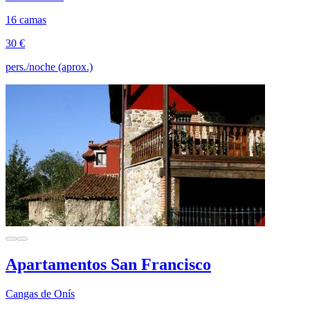
16 camas
30 €
pers./noche (aprox.)
Apartamentos San Francisco
Cangas de Onís