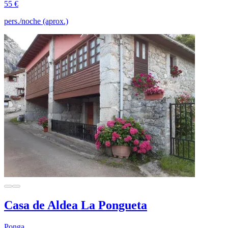
55 €
pers./noche (aprox.)
Casa de Aldea La Pongueta
Ponga