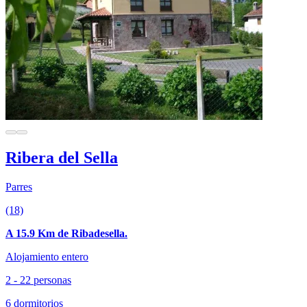
Ribera del Sella
Parres
(18)
A 15.9 Km de Ribadesella.
Alojamiento entero
2 - 22 personas
6 dormitorios