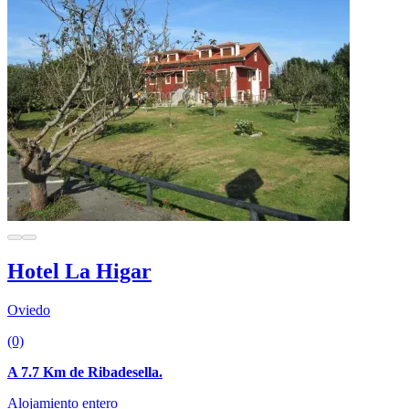
Hotel La Higar
Oviedo
(0)
A 7.7 Km de Ribadesella.
Alojamiento entero