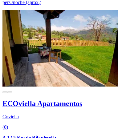
pers./noche (aprox.)
ECOviella Apartamentos
Coviella
(0)
A 12.5 Km de Ribadesella.