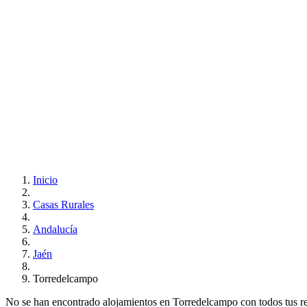
Inicio
Casas Rurales
Andalucía
Jaén
Torredelcampo
No se han encontrado alojamientos en Torredelcampo con todos tus requ