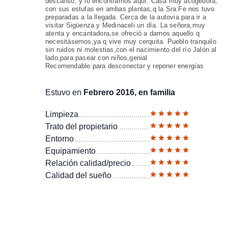
descanso, y lo encontramos aquí. Casa muy acogedora,
con sus estufas en ambas plantas,q la Sra.Fe nos tuvo
preparadas a la llegada. Cerca de la autovia para ir a
visitar Sigüenza y Medinaceli un día. La señora,muy
atenta y encantadora,se ofreció a darnos aquello q
necesitásemos,ya q vive muy cerquita. Pueblo tranquilo
sin ruidos ni molestias,con el nacimiento del río Jalón al
lado,para pasear con niños,genial
Recomendable para desconectar y reponer energías
Estuvo en
Febrero 2016, en familia
Limpieza
Trato del propietario
Entorno
Equipamiento
Relación calidad/precio
Calidad del sueño