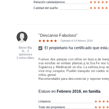
Relación calidad/precio
Calidad del sueño
"
Descanso Fabuloso
"
Opinado el
14 febrero 2016
El propietario ha certificado que est
Belen Big
Si...
3
opiniones
2 votos útiles
Fuimos dos parejas con niños en busca de tran
sus estufas en ambas plantas,q la Sra.Fe nos tuv
Sigüenza y Medinaceli un día. La señora,muy at
vive muy cerquita. Pueblo tranquilo sin ruidos n
niños,genial
Recomendable para desconectar y reponer ener
Estuvo en
Febrero 2016, en familia
Limpieza
Trato del propietario