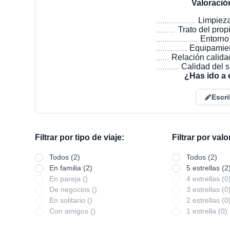
Valoració
Limpiez
Trato del prop
Entorno
Equipamie
Relación calida
Calidad del 
¿Has ido a 
Escri
Filtrar por tipo de viaje:
Filtrar por val
Todos (2)
Todos (2)
En familia (2)
5 estrellas (2
En pareja ()
4 estrellas (0
De negocios ()
3 estrellas (0
En solitario ()
2 estrellas (0
Con amigos ()
1 estrella (0)