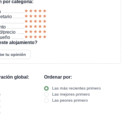
n por categoría:
a
ietario
nto
d/precio
sueño
este alojamiento?
be tu opinión
oración global:
Ordenar por:
Las más recientes primero
)
Las mejores primero
)
Las peores primero
)
)