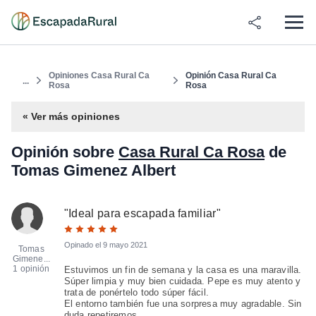
Opiniones Casa Rural Ca
Opinión Casa Rural Ca
...
Rosa
Rosa
« Ver más opiniones
Opinión sobre
Casa Rural Ca Rosa
de
Tomas Gimenez Albert
"
Ideal para escapada familiar
"
Opinado el
9 mayo 2021
Tomas
Gimene...
1 opinión
Estuvimos un fin de semana y la casa es una maravilla.
Súper limpia y muy bien cuidada. Pepe es muy atento y
trata de ponértelo todo súper fácil.
El entorno también fue una sorpresa muy agradable. Sin
duda repetiremos.