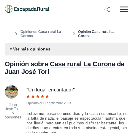
Opiniones Casa rural La
Opinión Casa rural La
...
Corona
Corona
« Ver más opiniones
Opinión sobre
Casa rural La Corona
de
Juan José Tori
"
Un lugar encantador
"
Opinado el
11 septiembre 2023
Juan
José To...
5
Estuvimos pasando unos días y la casa nos encantó, no
opiniones
la falta de nada, el paisaje es espectacular, lástima que
nos llovió, pero aun así pudimos disfrutar bastante, los
dueños muy atentos en todo y la piscina esta genial, sin
duda repetiremos.