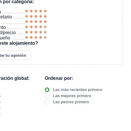
n por categoría:
a
ietario
nto
d/precio
sueño
este alojamiento?
be tu opinión
oración global:
Ordenar por:
Las más recientes primero
)
Las mejores primero
)
Las peores primero
)
)