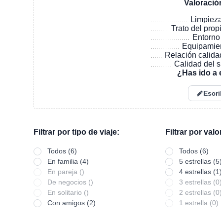
Valoració
Limpiez
Trato del prop
Entorno
Equipamie
Relación calida
Calidad del 
¿Has ido a 
Escri
Filtrar por tipo de viaje:
Filtrar por val
Todos (6)
Todos (6)
En familia (4)
5 estrellas (5
En pareja ()
4 estrellas (1
De negocios ()
3 estrellas (0
En solitario ()
2 estrellas (0
Con amigos (2)
1 estrella (0)