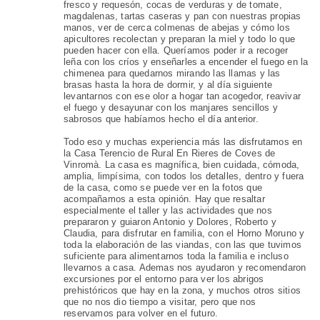
fresco y requesón, cocas de verduras y de tomate,
magdalenas, tartas caseras y pan con nuestras propias
manos, ver de cerca colmenas de abejas y cómo los
apicultores recolectan y preparan la miel y todo lo que
pueden hacer con ella. Queríamos poder ir a recoger
leña con los críos y enseñarles a encender el fuego en la
chimenea para quedarnos mirando las llamas y las
brasas hasta la hora de dormir, y al día siguiente
levantarnos con ese olor a hogar tan acogedor, reavivar
el fuego y desayunar con los manjares sencillos y
sabrosos que habíamos hecho el día anterior.
Todo eso y muchas experiencia más las disfrutamos en
la Casa Terencio de Rural En Rieres de Coves de
Vinromà. La casa es magnífica, bien cuidada, cómoda,
amplia, limpísima, con todos los detalles, dentro y fuera
de la casa, como se puede ver en la fotos que
acompañamos a esta opinión. Hay que resaltar
especialmente el taller y las actividades que nos
prepararon y guiaron Antonio y Dolores, Roberto y
Claudia, para disfrutar en familia, con el Horno Moruno y
toda la elaboración de las viandas, con las que tuvimos
suficiente para alimentarnos toda la familia e incluso
llevarnos a casa. Ademas nos ayudaron y recomendaron
excursiones por el entorno para ver los abrigos
prehistóricos que hay en la zona, y muchos otros sitios
que no nos dio tiempo a visitar, pero que nos
reservamos para volver en el futuro.