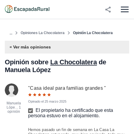
Opiniones La Chocolatera
Opinión La Chocolatera
...
« Ver más opiniones
Opinión sobre
La Chocolatera
de
Manuela López
"
Casa ideal para familias grandes
"
Opinado el
25 marzo 2025
Manuela
Lópe...
1
El propietario ha certificado que esta
opinión
persona estuvo en el alojamiento.
Hemos pasado un fin de semana en La Casa La